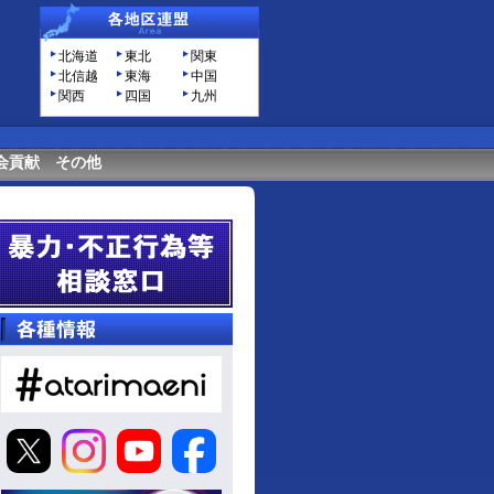
北海道
東北
関東
北信越
東海
中国
関西
四国
九州
会貢献
その他