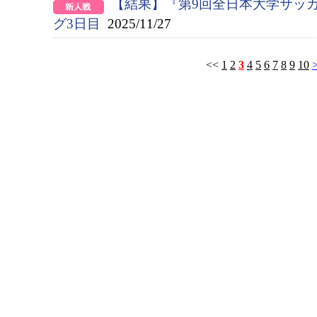
【結果】『第9回全日本大学サッ
グ3日目
2025/11/27
<<
1
2
3
4
5
6
7
8
9
10