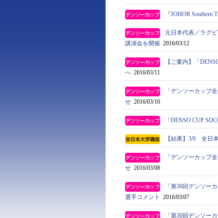
『JOHOR Southe
元日本代表／ラグビ
講演会を開催
2016/03/12
【ご案内】「DENS
へ
2016/03/11
「デンソーカップ全
せ
2016/03/10
「DENSO CUP 
【結果】3/9 全日
「デンソーカップ全
せ
2016/03/08
「第30回デンソー
選手コメント
2016/03/07
「第30回デンソー