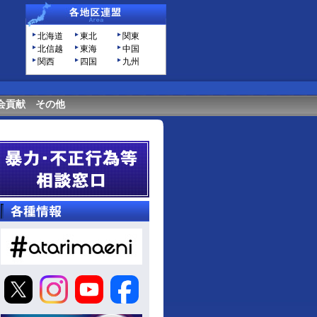
北海道
東北
関東
北信越
東海
中国
関西
四国
九州
会貢献
その他