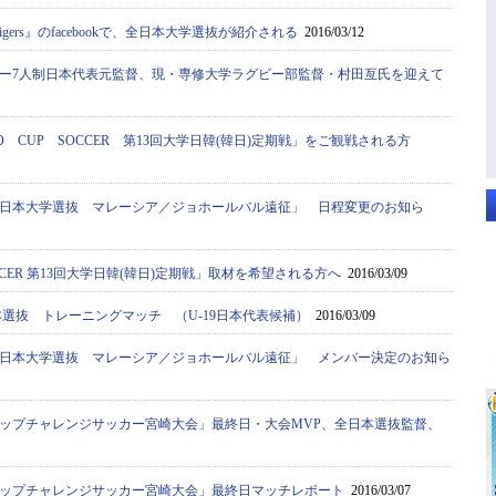
rn Tigers』のfacebookで、全日本大学選抜が紹介される
2016/03/12
ー7人制日本代表元監督、現・専修大学ラグビー部監督・村田亙氏を迎えて
O CUP SOCCER 第13回大学日韓(韓日)定期戦」をご観戦される方
日本大学選抜 マレーシア／ジョホールバル遠征」 日程変更のお知ら
SOCCER 第13回大学日韓(韓日)定期戦」取材を希望される方へ
2016/03/09
本選抜 トレーニングマッチ （U-19日本代表候補）
2016/03/09
日本大学選抜 マレーシア／ジョホールバル遠征」 メンバー決定のお知ら
カップチャレンジサッカー宮崎大会」最終日・大会MVP、全日本選抜監督、
カップチャレンジサッカー宮崎大会」最終日マッチレポート
2016/03/07