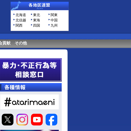
北海道
東北
関東
北信越
東海
中国
関西
四国
九州
会貢献
その他