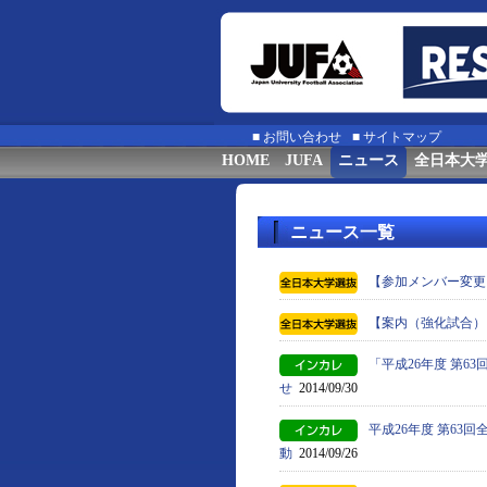
■
お問い合わせ
■
サイトマップ
HOME
JUFA
ニュース
全日本大
ニュース一覧
【参加メンバー変更
【案内（強化試合）
「平成26年度 第
せ
2014/09/30
平成26年度 第63
動
2014/09/26