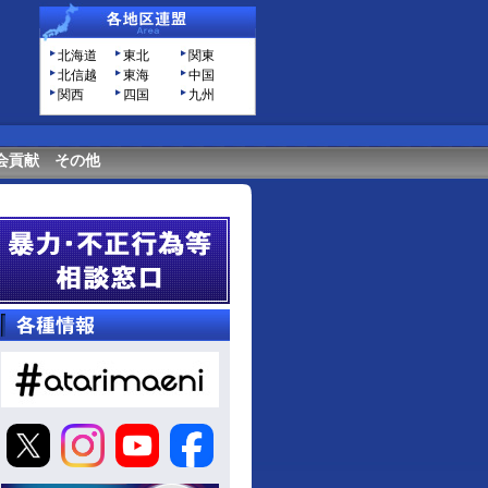
北海道
東北
関東
北信越
東海
中国
関西
四国
九州
会貢献
その他