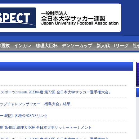
学選抜
インカレ
総理大臣杯
デンソーカップ
新人戦
Iリーグ
社
ポーツpresents 2023年度 第72回 全日本大学サッカー選手権大会』
カップチャレンジサッカー 福島大会』結果
ー連盟】各種公式SNSリンク
年度 第48回 総理大臣杯 全日本大学サッカートーナメント