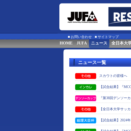
■
お問い合わせ
■
サイトマップ
HOME
JUFA
ニュース
全日本大
ニュース一覧
スカウトの皆様へ
【試合結果】『MCCス
『第38回デンソー
【全日本大学サッカ
【試合結果】2024