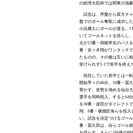
の総理大臣杯では関東の強豪
試合は、序盤から双方チャ
盤でのボール奪取に成功した
小浜耀人にボールが渡る。1
いてゴールネットを揺らし、
太が13番・得能草生のパス
番・佐々木翔がワンタッチ
たものの、その後は互いに
挙げられず1-1で前半を終え
拮抗していた前半とは一転
開始早々の46分、10番・
脅かす。攻勢を強める仙台大は
選手を同時投入。すると64
を30番・波田がダイレクト
翔、8番・横畑匠海らを投入
い。試合を決定づけるゴール
番・冨久田は、自らゴール
を揺らす。さらに2分後の88