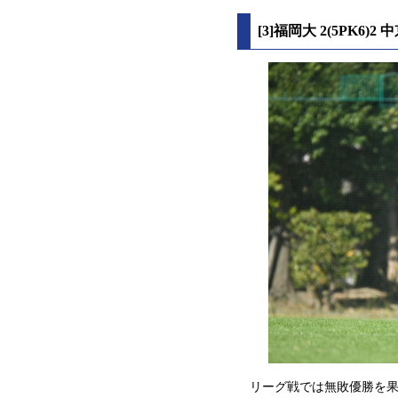
[3]福岡大 2(5PK
リーグ戦では無敗優勝を果た