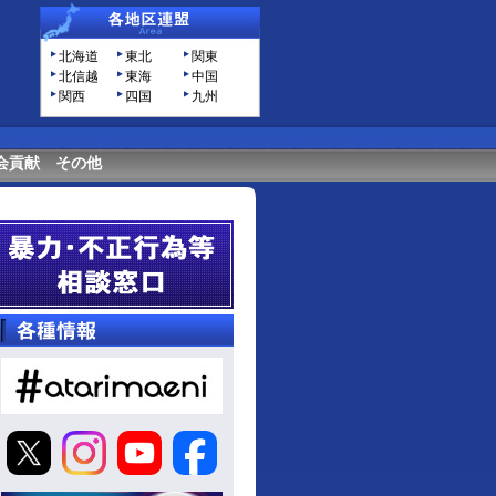
北海道
東北
関東
北信越
東海
中国
関西
四国
九州
会貢献
その他