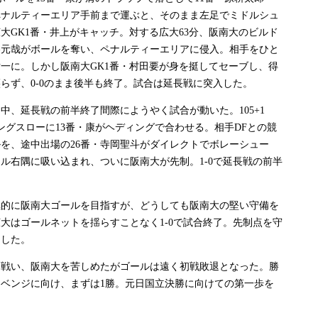
ペナルティーエリア手前まで運ぶと、そのまま左足でミドルシュ
大GK1番・井上がキャッチ。対する広大63分、阪南大のビルド
谷元哉がボールを奪い、ペナルティーエリアに侵入。相手をひと
一に。しかし阪南大GK1番・村田要が身を挺してセーブし、得
らず、0-0のまま後半も終了。試合は延長戦に突入した。
、延長戦の前半終了間際にようやく試合が動いた。105+1
ングスローに13番・康がヘディングで合わせる。相手DFとの競
を、途中出場の26番・寺岡聖斗がダイレクトでボレーシュー
ル右隅に吸い込まれ、ついに阪南大が先制。1-0で延長戦の前半
的に阪南大ゴールを目指すが、どうしても阪南大の堅い守備を
大はゴールネットを揺らすことなく1-0で試合終了。先制点を守
利した。
戦い、阪南大を苦しめたがゴールは遠く初戦敗退となった。勝
ベンジに向け、まずは1勝。元日国立決勝に向けての第一歩を