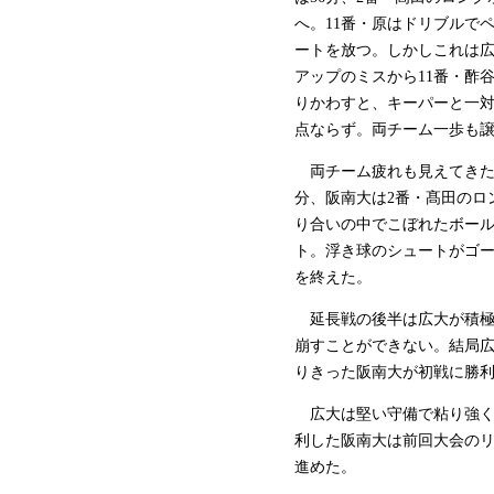
へ。11番・原はドリブルで
ートを放つ。しかしこれは広
アップのミスから11番・酢
りかわすと、キーパーと一対
点ならず。両チーム一歩も譲
両チーム疲れも見えてきた中
分、阪南大は2番・髙田のロ
り合いの中でこぼれたボール
ト。浮き球のシュートがゴー
を終えた。
延長戦の後半は広大が積極
崩すことができない。結局広
りきった阪南大が初戦に勝
広大は堅い守備で粘り強く
利した阪南大は前回大会のリ
進めた。