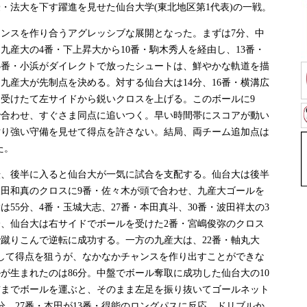
・法大を下す躍進を見せた仙台大学(東北地区第1代表)の一戦。
ンスを作り合うアグレッシブな展開となった。まずは7分、中
九産大の4番・下上昇大から10番・駒木秀人を経由し、13番・
3番・小浜がダイレクトで放ったシュートは、鮮やかな軌道を描
九産大が先制点を決める。対する仙台大は14分、16番・横溝広
を受けたて左サイドから鋭いクロスを上げる。このボールに9
で合わせ、すぐさま同点に追いつく。早い時間帯にスコアが動い
粘り強い守備を見せて得点を許さない。結局、両チーム追加点は
た。
、後半に入ると仙台大が一気に試合を支配する。仙台大は後半
冨久田和真のクロスに9番・佐々木が頭で合わせ、九産大ゴールを
55分、4番・玉城大志、27番・本田真斗、30番・波田祥太の3
分、仙台大は右サイドでボールを受けた2番・宮嶋俊弥のクロス
で蹴りこんで逆転に成功する。一方の九産大は、22番・軸丸大
して得点を狙うが、なかなかチャンスを作り出すことができな
が生まれたのは86分。中盤でボール奪取に成功した仙台大の10
前までボールを運ぶと、そのまま左足を振り抜いてゴールネット
分、27番・本田が13番・得能のロングパスに反応。ドリブルか