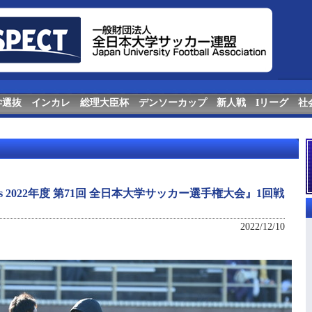
学選抜
インカレ
総理大臣杯
デンソーカップ
新人戦
Iリーグ
社
nts 2022年度 第71回 全⽇本⼤学サッカー選⼿権⼤会』1回戦
2022/12/10