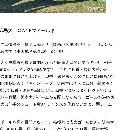
)0 広島大 ＠AGFフィールド
は優勝を目指す阪南大学（関西地区第3代表）と、24大会ぶ
島大学（中国地区第2代表）の一戦。
大が主導権を握る展開となった阪南大は開始早々の5分、相手
椋汰がヘディングで弾き返すと、これに10番・松原大芽が反
のままクロスを上げる。13番・康起甫がこのクロスに飛び込む
が距離を詰めてファインセーブ。阪南大はさらに32分、敵陣深く
返して12番・濱屋悠哉にパス。12番・濱屋はダイレクトでシュ
スバー直撃。阪南大がゲームを支配しながらも、ゴールを決め切
大は前半のシュート数0とチャンスを作れないまま、両チーム
ボールを握る展開となった。積極的に広大ゴールに迫る阪南大
ボールを13番・康が肩のトラップで落として11番・原耕太郎