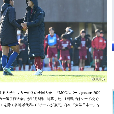
大学サッカーの冬の全国大会、『MCCスポーツpresents 2022
ッカー選⼿権⼤会』が12月8日に開幕した。1回戦ではシード校で
ームを除く各地域代表の16チームが激突。冬の『大学日本一』を
。