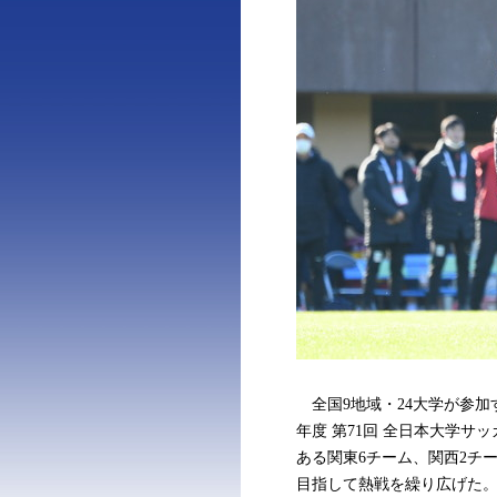
全国9地域・24大学が参加する
年度 第71回 全⽇本⼤学サ
ある関東6チーム、関西2チ
目指して熱戦を繰り広げた