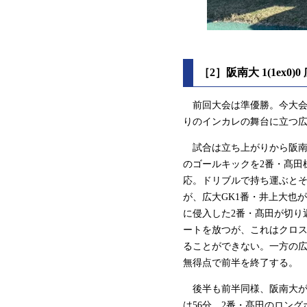
［2］阪南大 1(1ex0
前回大会は準優勝。今大会で
りのインカレの舞台に立つ広
試合は立ち上がりから阪南
のゴールキックを2番・髙田
応。ドリブルで持ち運ぶとそ
が、広大GK1番・井上大也
に侵入した2番・髙田が切り
ートを放つが、これはクロ
ることができない。一方の広
無得点で前半を終了する。
後半も前半同様、阪南大が
は56分、2番・髙田のロング