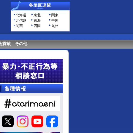
北海道
東北
関東
北信越
東海
中国
関西
四国
九州
会貢献
その他