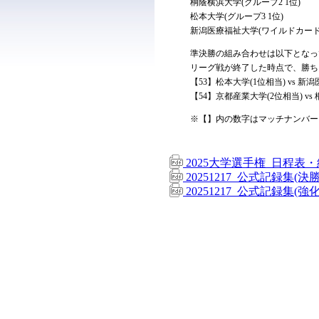
桐蔭横浜大学(グループ2 1位)
松本大学(グループ3 1位)
新潟医療福祉大学(ワイルドカード
準決勝の組み合わせは以下となっ
リーグ戦が終了した時点で、勝ち
【53】松本大学(1位相当) vs 
【54】京都産業大学(2位相当) vs
※【】内の数字はマッチナンバー
2025大学選手権_日程表・
20251217_公式記録集(決
20251217_公式記録集(強