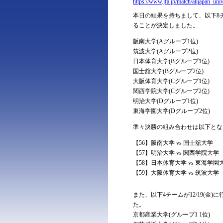
https://www.jfa.jp/match/alljapan_uni
本日の結果を持ちまして、以下8チ
ることが決定しました。
阪南大学(Aグループ1位)
筑波大学(Aグループ2位)
日本体育大学(Bグループ1位)
国士舘大学(Bグループ2位)
大阪体育大学(Cグループ1位)
関西学院大学(Cグループ2位)
明治大学(Dグループ1位)
東海学園大学(Dグループ2位)
準々決勝の組み合わせは以下とな
【56】阪南大学 vs 国士舘大学
【57】明治大学 vs 関西学院大学
【58】日本体育大学 vs 東海学園
【59】大阪体育大学 vs 筑波大学
また、以下4チームが12/19(
た。
京都産業大学(グループ1 1位)