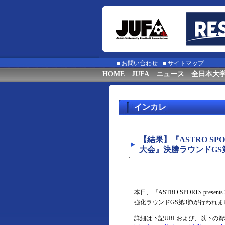
■
お問い合わせ
■
サイトマップ
HOME
JUFA
ニュース
全日本大
インカレ
【結果】『ASTRO SPOR
大会』決勝ラウンドGS第
本日、『ASTRO SPORTS pre
強化ラウンドGS第3節が行われ
詳細は下記URLおよび、以下の