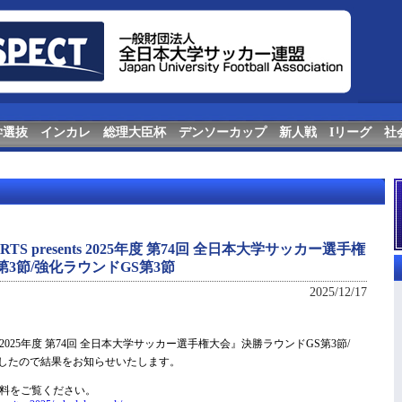
学選抜
インカレ
総理大臣杯
デンソーカップ
新人戦
Iリーグ
社
TS presents 2025年度 第74回 全日本大学サッカー選手権
3節/強化ラウンドGS第3節
2025/12/17
sents 2025年度 第74回 全日本大学サッカー選手権大会』決勝ラウンドGS第3節/
ましたので結果をお知らせいたします。
資料をご覧ください。