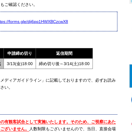
容もご確認ください。
ttps://forms.gle/dij6pq1HWXBCzcwX8
申請締め切り
返信期間
戦
3/13(金)18:00
締め切り後～3/14(土)18:00
メディアガイドライン」に記載しておりますので、必ずお読み
ださい。
料の有観客試合として実施いたします。そのため、ご視察にあた
はございません。
人数制限もございませんので、当日、直接会場