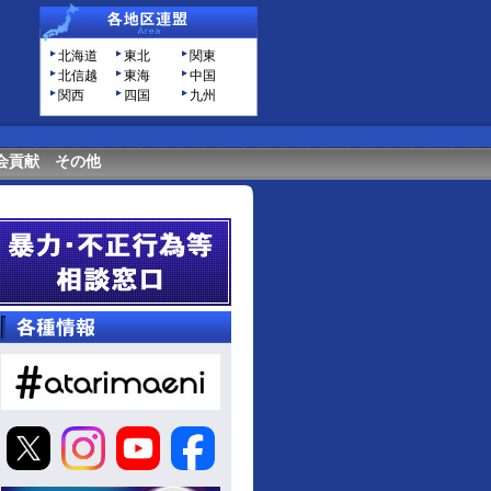
北海道
東北
関東
北信越
東海
中国
関西
四国
九州
会貢献
その他