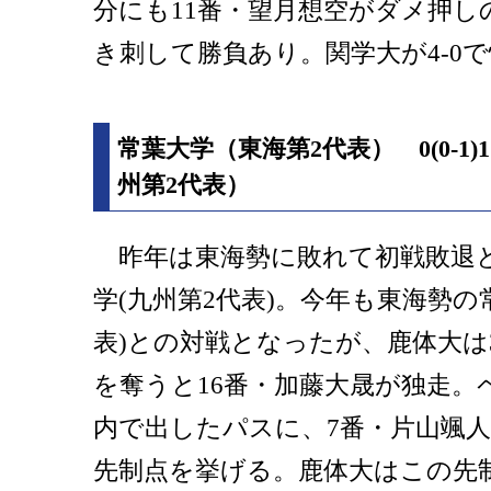
分にも11番・望月想空がダメ押し
き刺して勝負あり。関学大が4-0
常葉大学（東海第2代表） 0(0-1
州第2代表）
昨年は東海勢に敗れて初戦敗退
学(九州第2代表)。今年も東海勢の
表)との対戦となったが、鹿体大は
を奪うと16番・加藤大晟が独走。
内で出したパスに、7番・片山颯
先制点を挙げる。鹿体大はこの先