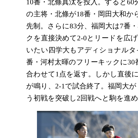
10番・北條真汰を投入。すると6
の主将・北條が18番・岡田大和か
先制。さらに83分、福岡大は7番
クを直接決めて2-0とリードを広
いたい四学大もアディショナルタイム
番・河村太暉のフリーキックに30
合わせて1点を返す。しかし直後
が鳴り、2-1で試合終了。福岡大
う初戦を突破し2回戦へと駒を進