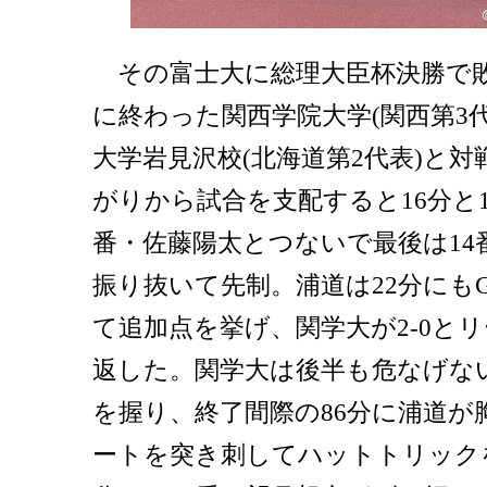
その富士大に総理大臣杯決勝で
に終わった関西学院大学(関西第3
大学岩見沢校(北海道第2代表)と
がりから試合を支配すると16分と1
番・佐藤陽太とつないで最後は14
振り抜いて先制。浦道は22分にも
て追加点を挙げ、関学大が2-0と
返した。関学大は後半も危なげな
を握り、終了間際の86分に浦道が
ートを突き刺してハットトリックを