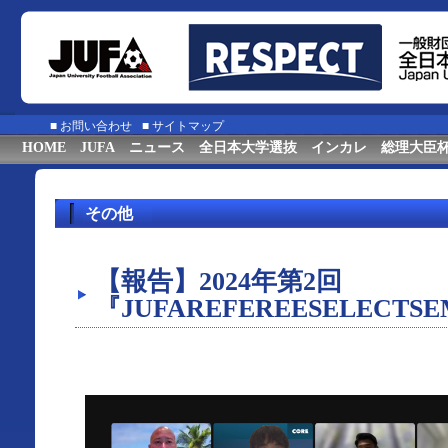
■
お問い合わせ
■
サイトマップ
HOME
JUFA
ニュース
全日本大学選抜
インカレ
総理大臣
その他
【報告】2024年第2回
『JUFAREFEREESELECTS