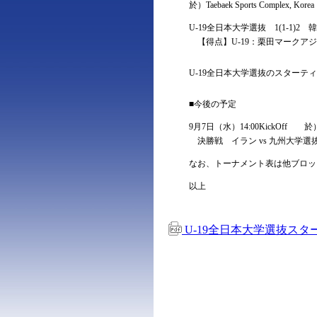
於）Taebaek Sports Complex, Korea
U-19全日本大学選抜 1(1-1)2 
【得点】U-19：栗田マークアジ
U-19全日本大学選抜のスター
■今後の予定
9月7日（水）14:00KickOff 於）Taeba
決勝戦 イラン vs 九州大学選
なお、トーナメント表は他ブロッ
以上
U-19全日本大学選抜スターテ