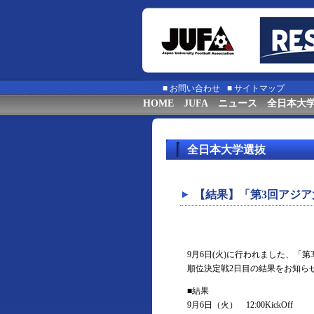
■
お問い合わせ
■
サイトマップ
HOME
JUFA
ニュース
全日本大
全日本大学選抜
【結果】「第3回アジア
9月6日(火)に行われました、「
順位決定戦2日目の結果をお知ら
■結果
9月6日（火） 12:00KickOff