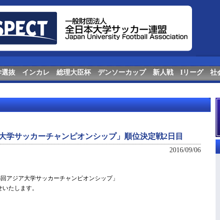
学選抜
インカレ
総理大臣杯
デンソーカップ
新人戦
Iリーグ
社
大学サッカーチャンピオンシップ」順位決定戦2日目
2016/09/06
第3回アジア大学サッカーチャンピオンシップ」
せいたします。