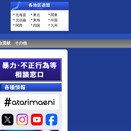
北海道
東北
関東
北信越
東海
中国
関西
四国
九州
会貢献
その他