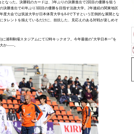
となった。決勝戦のカードは、3年ぶりの決勝進出で2回目の優勝を狙う
目の決勝進出で41年ぶり3回目の優勝を目指す法政大学。2年連続の関東地区
年度大会では筑波大学が日本体育大学を8-0で下すという圧倒的な展開とな
にタレントを揃えているだけに、拮抗した、見応えのある対戦が楽しめそ
日)に浦和駒場スタジアムにて12時キックオフ。今年最後の"大学日本一"を
大か――。