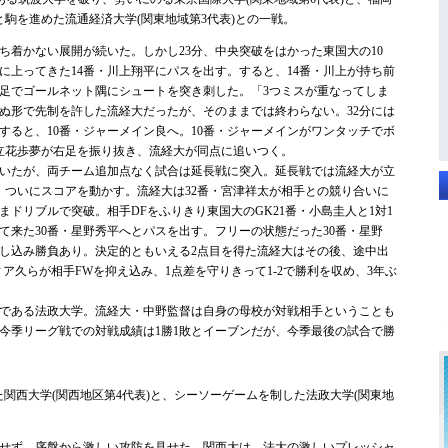
と駒を進めた流通経済大学(関東地域第3代表)との一戦。
着かない展開が続いた。しかし23分、中央突破をはかった東国大の10
に上ってきた14番・川上翔平にパスを出す。すると、14番・川上が持ち前
足でゴールネット隅にシュートを突き刺した。「3つミスが重なってしま
ぬ形で先制を許した流経大だったが、そのままでは終わらない。32分には
すると、10番・ジャーメイン良へ。10番・ジャーメインがワンタッチでボ
立花歩夢が右足を振り抜き、流経大が同点に追いつく。
いたが、両チーム追加点なく試合は延長戦に突入。延長戦では流経大が立
分、ついにスコアを動かす。流経大は32番・宮津祥太が相手との競り合いに
ドリブルで突破。相手DFをふりきり東国大のGK21番・小島圭人と1対1
て来た30番・星野秀平へとパスを出す。フリーの状態だった30番・星野
し込み勝負あり。決定的ともいえる2点目を得た流経大はその後、途中出
ィア久らが相手FWを抑え込み、1点差を守りきって1-2で勝利を収め、3年ぶ
である法政大学。流経大・中野監督は自身の母校が対戦相手ということも
今季リーグ戦での対戦成績は1勝1敗とイーブンだが、今季最後の試合で勝
関西大学(関西地区第4代表)と、シーソーゲームを制した法政大学(関東地
せず、序盤から激しい攻防を見せた。関西大は、法大の激しいプレッシャ