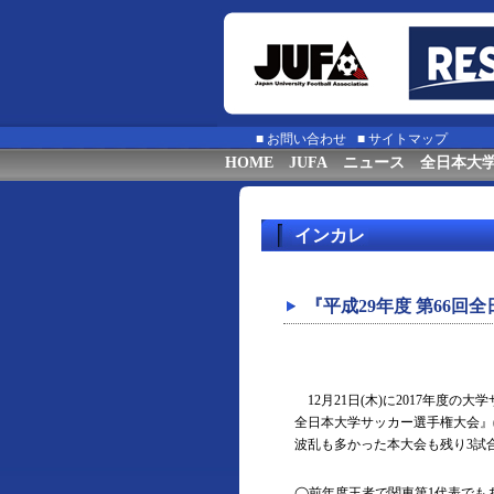
■
お問い合わせ
■
サイトマップ
HOME
JUFA
ニュース
全日本大
インカレ
『平成29年度 第66
12月21日(木)に2017年度の
全日本大学サッカー選手権大会』
波乱も多かった本大会も残り3試
◯前年度王者で関東第1代表でも