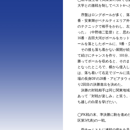
大学との激戦を制してベスト4へ
序盤はロングボールが多く、落ち
番・安東輝がペナルティエリア外
のテクニックで相手をかわし、左
った」（中野雄二監督）と、思わ
16番・吉田大河がボールをカット
ールを落としたボールに、9番・
その後も落ち着かない展開が続
て続けにチャンスを作り、101
勝ってボールを収めると、そのまま
となったところで、横から侵入し
は、落ち着いて右足でゴールに流
場の長身DFの28番・アピアタウ
り2回目の決勝進出を決めた。
決勝の対戦相手は同じ関東地域
あって「対戦が楽しみ」と笑う。
ち越しの白星を挙げたい。
◯PK戦の末、準決勝に駒を進めた
区第5代表)の一戦。
両チームともに連戦の疲れを見