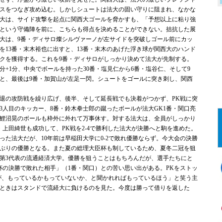
スをつなぎ攻め込む。しかしシュートは法大の固い守りに阻まれ、なかな
大は、サイド攻撃を起点に関西大ゴールを脅かすも、「予想以上に粘り強
という守備陣を前に、こちらも得点を決めることができない。拮抗した展
法大は、9番・ディサロ燦シルヴァーノが左サイドを突破しゴール前にカッ
を13番・末木裕也に出すと、13番・末木のあげた浮き球が関西大のハンド
クを獲得する。これを9番・ディサロがしっかり決めて法大が先制する。
分+1分、中央でボールを持った30番・塩見仁から6番・塩谷仁、そして9
と、最後は9番・加賀山が左足一閃。シュートをゴールに突き刺し、関西
退の攻防戦を繰り広げ、後半、そして延長戦でも決着がつかず、PK戦に突
3人目のキッカー、8番・鈴木拳士郎の蹴ったボールが法大GK1番・関口亮
・鯉沼晃のボールも枠外に外れて万事休す。対する法大は、全員がしっかり
・上田綺世も成功して、PK戦を2-4で勝利した法大が決勝へと駒を進めた。
った法大だが、10年前は早稲田大学に0-2で敗れ優勝ならず。今大会の決勝
年ぶりの優勝となる。また夏の総理大臣杯も制しているため、夏冬二冠を狙
第3代表の流通経済大学。優勝を狙うことはもちろんだが、選手たちにと
杯の決勝で敗れた相手」（1番・関口）との苦い思い出がある。PKをストッ
が、もっているかもっていないか、と聞かれればもっているほう」と笑う主
のときはスタンドで流経大に負けるのを見た。今度は勝って借りを返した