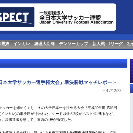
学選抜
インカレ
総理大臣杯
デンソーカップ
新人戦
Iリーグ
社
回全日本大学サッカー選手権大会』準決勝戦マッチレポート
2017/12/23
大学サッカーを締めくくり、冬の大学日本一を決める大会『平成29年度 第66回
(インカレ)の準決勝が行われた。シード以外の2校がベスト4に残るなど、
合。決勝進出を懸けて、東西の4校が激突した。
ある筑波大学を破り、勢いにのる東京国際大学(関東地域第6代表)と、福岡