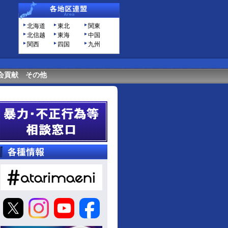
北海道
東北
関東
北信越
東海
中国
関西
四国
九州
会貢献
その他