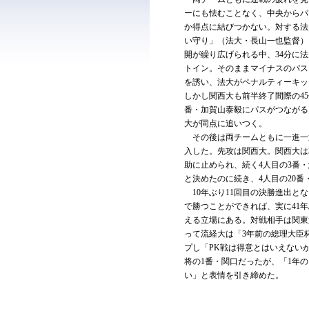
ーにも怯むことなく、中央からパ
か得点に結びつかない。対する法
い守り」（法大・長山一也監督）
開が繰り広げられる中、34分に
トイン。そのままマイナスのパス
を誘い、法大がペナルティーキッ
しかし関西大も前半終了間際の45
番・加賀山泰毅にパスがつながる
大が同点に追いつく。
その後は両チームともに一進一
入した。先攻は関西大。関西大は
助に止められ、続く4人目の3番
と決めたのに続き、4人目の20番
10年ぶり11回目の決勝進出とな
で勝つことができれば、実に41
える立場にある。対戦相手は関東
って流経大は「3年前の総理大臣
プし「PK戦は得意とはいえない
将の1番・関口だったが、「1年
い」と表情を引き締めた。