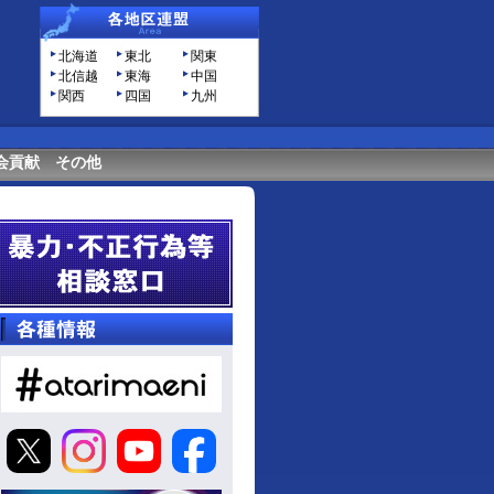
北海道
東北
関東
北信越
東海
中国
関西
四国
九州
会貢献
その他