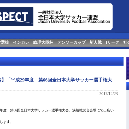
学選抜
インカレ
総理大臣杯
デンソーカップ
新人戦
Iリーグ
社
】「平成29年度 第66回全日本大学サッカー選手権大
2017/12/23
29年度 第66回全日本大学サッカー選手権大会」決勝戦試合会場にて出店い
します。