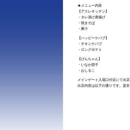
★メニュー内容
【アスレキッチン】
・タレ漬け唐揚げ
・焼きそば
・豚汁
【ハッピーケバブ】
・チキンケバブ
・ロングポテト
【げんちゃん】
・いなか団子
・おしるこ
メインゲート入場口付近にて出店
出店内容は以下の通りです。是非