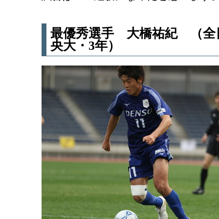
最優秀選手 大橋祐紀 （全
央大・3年）