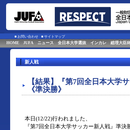
■
お問い合わせ
■
サイトマップ
HOME
JUFA
ニュース
全日本大学選抜
インカレ
総理大臣
新人戦
【結果】『第7回全日本大学
《準決勝》
本日(12/22)行われました、
『第7回全日本大学サッカー新人戦』準決