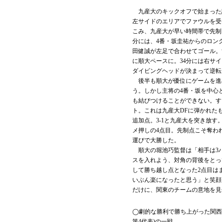
九産大のキックオフで始まった
左サイドのエリアでファウルを受
こみ、九産大が早い時間帯で先制
分には、4番・坂圭祐からのロン
田健誠が左足で合わせてゴール。
に順大ペースに。34分には右サ
ダイビングヘッドが決まって逆転
後半も順大が優位にゲームを進
う。しかし主将の4番・坂を中心
も結びつけることができない。する
ト。これは九産大DFに弾かれた
追加点。3-1と九産大を突き放す
メ押しの4点目。先制点こそ奪わ
運びで大勝した。
順大の堀池巧監督は「相手は3バ
スを入れよう、対角の背後をとっ
して勝ち越し点となった2点目は
いぶん楽になったと思う」と笑顔
だけに、関東のチームの意地を見
◯劇的な勝利で勝ち上がった関西大
第4代表)の一戦。