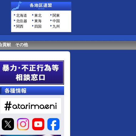
北海道
東北
関東
北信越
東海
中国
関西
四国
九州
会貢献
その他