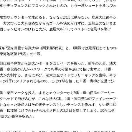
相手ディフェンスにブロックされたものの、もう一度シュートを放ちびわ
攻撃やカウンターで攻めるも、なかなか試合は動かない。鹿屋大は後半シ
一方のびわこ大も攻めながらもゴールを決められずに、追加点のないまま
西チャンピオンのびわこ大が、鹿屋大を下してベスト8に名乗りを挙げ
夏冬2冠を目指す法政大学（関東第5代表）と、1回戦では延長戦までもつれ
東海地区第1代表）の一戦。
は前半序盤から法大がボールを回しペースを握った。前半の28分、法大
9番・森俊貴の2人がパスワークで相手の守備を崩して抜け出すと、11番・
大が先制する。さらに36分、法大は左サイドでフリーキックを獲得。キッ
ルは相手にクリアされるものの、こぼれ球を拾った11番・青柳が左足で決
1番・栗田マークを投入。するとカウンターから9番・遠山拓民のアーリー
ングヘッドで飛び込むが、これは法大GK、1番・関口亮助のファインセーブ
れなかった静産大はその後チャンスらしいチャンスを作れず、ない逆に85
8番・松澤彰に頭で合わせられダメ押しの3点目を喫してしまう。試合はそ
で法大が勝利を収めた。