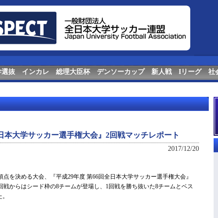
学選抜
インカレ
総理大臣杯
デンソーカップ
新人戦
Iリーグ
社
回全日本大学サッカー選手権大会』2回戦マッチレポート
2017/12/20
の頂点を決める大会、『平成29年度 第66回全日本大学サッカー選手権大会』
2回戦からはシード枠の8チームが登場し、1回戦を勝ち抜いた8チームとベス
た。