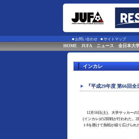
■
お問い合わせ
■
サイトマップ
HOME
JUFA
ニュース
全日本大
インカレ
『平成29年度 第66
12月16日(土)、大学サッカー
(インカレ)の2回戦が行われた。
ト8を懸けて熱戦が繰り広げられ