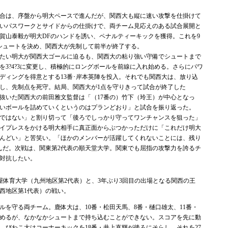
合は、序盤から明大ペースで進んだが、関西大も縦に速い攻撃を仕掛けて
いパスワークとサイドからの仕掛けで、両チーム見応えのある試合展開と
加賀山泰毅が明大DFのハンドを誘い、ペナルティーキックを獲得。これを9
シュートを決め、関西大が先制して前半が終了する。
たい明大が関西大ゴールに迫るも、関西大の粘り強い守備でシュートまで
を3?4?3に変更し、積極的にロングボールを前線に入れ始める。さらにパワ
ディングを得意とする13番･岸本英陣を投入。それでも関西大は、放り込
し、先制点を死守。結局、関西大が1点を守りきって試合が終了した
いた関西大の前田雅文監督は「（17番の）竹下（玲王）が中心となっ
いボールを詰めていくというのはプランどおり」と試合を振り返った。
ムではない」と割り切って「後ろでしっかり守ってワンチャンスを狙った」
イプレスをかける明大相手に真正面からぶつかっただけに「これだけ明大
んどい」と苦笑い。「ほかのメンバーが活躍してくれないことには、残り
んだ。次戦は、関東第2代表の順天堂大学。関東でも屈指の攻撃力を誇るチ
対抗したい。
屋体育大学（九州地区第2代表）と、3年ぶり3回目の出場となる関西の王
西地区第1代表）の戦い。
を守る両チーム。鹿体大は、10番・松田天馬、8番・樋口雄太、11番・
めるが、なかなかシュートまで持ち込むことができない。スコアを先に動
、びわこ大はコーナーキックを18番・井上直輝が後ろにそらし、それを27