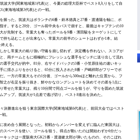
筑波大学(関東地域第1代表)と、今夏の総理大臣杯でベスト8入りをして自
(東海地域第3代表)との一戦。
握った。筑波大はボランチの6番・鈴木徳真と27番・渡邊陽を軸に、ポ
指す。すると20分、ゴール前中央をパスで崩すと、最後はキャプテンの10
大が先制する。常葉大も奪ったボールを9番・濱田駿をターゲットにして
で持ち込むことが出来ない。常葉大の前半のシュートはわずか1本。結
を終える。
しかし常葉大の粘り強い守備を崩し切れず、決定機を作れない。スコアが
と、両チームともに積極的にフレッシュな選手をピッチに送り出して流れ
の選手交代が的中。81分、右サイドバックの3番・小笠原佳祐の速いキッ
相手に揺さぶりをかけると、65分に投入された8番・戸嶋祥郎がフリーでボ
だ。一方の常葉大もその1分後、ゴールから500mほど離れた位置から、フ
井智之が右足を振り抜き、鮮やかなロングシュートを決めてその差を1点に
り寄せた常葉大は、残り10分間で同点ゴールを狙うが、守りを固めた筑波
ムアップ。筑波大が1点差で逃げ切り、ベスト8進出を決めた。
々決勝進出を狙う東京国際大学(関東地域第6代表)と、前回大会ではベスト
一戦。
に攻め合う展開となった。初戦からメンバーを変えずに臨んだ東国大は、
裏のスペースを使い、ゴールを狙う。得点が動いたのは開始わずか6分だっ
ナーキックは一度阪南大GK21番・渡邉健太郎が弾いたものの、そのこぼれ