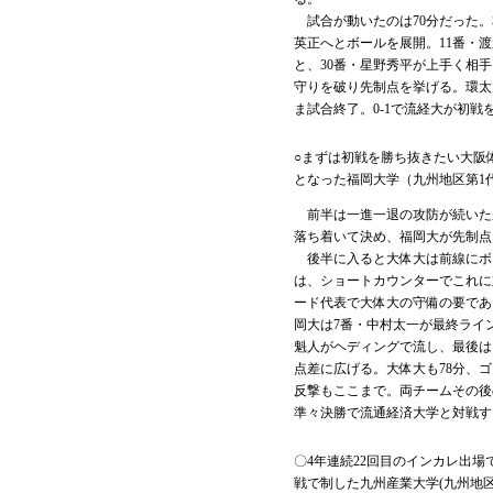
試合が動いたのは70分だった。
英正へとボールを展開。11番・
と、30番・星野秀平が上手く相
守りを破り先制点を挙げる。環太
ま試合終了。0-1で流経大が初戦
○まずは初戦を勝ち抜きたい大阪
となった福岡大学（九州地区第1
前半は一進一退の攻防が続いたが
落ち着いて決め、福岡大が先制点
後半に入ると大体大は前線にボ
は、ショートカウンターでこれに
ード代表で大体大の守備の要であ
岡大は7番・中村太一が最終ライ
魁人がヘディングで流し、最後は
点差に広げる。大体大も78分、
反撃もここまで。両チームその後
準々決勝で流通経済大学と対戦す
〇4年連続22回目のインカレ出場
戦で制した九州産業大学(九州地区