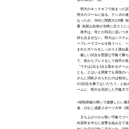
明大のキックオフで始まった試
明大のゴールに迫る。テンポの速
なったが、38分に関西大の9番･
番･加賀山自身が冷静に左スミに
後半は、何とか同点に追いつき
持ち込ませない。明大はシステム
ープレーでゴールを狙うべく、ヘ
まれたボールをしっかりと跳ね返
厳しい試合を堅固な守備で勝ち抜
て、前からプレスをして相手の長
「ウチは2点も3点も取れるチー
とも。とはいえ関東でも屈指のハ
さんに消耗させられたのは相当し
の3試合を勝てないだろう」と結
ームに、明大を完封した守備力で
○初戦突破の勢いで連勝したい鹿
者、びわこ成蹊スポーツ大学（関
立ち上がりから堅い守備でゴール
向高怜を中心に攻撃を組み立て攻
かしたのはびわこ大だった。44分