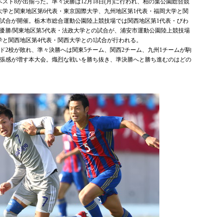
ト8が出揃った。準々決勝は12月18日(月)に行われ、柏の葉公園総合競
大学と関東地区第6代表・東京国際大学、九州地区第1代表・福岡大学と関
2試合が開催。栃木市総合運動公園陸上競技場では関西地区第1代表・びわ
優勝/関東地区第5代表・法政大学との試合が、浦安市運動公園陸上競技場
学と関西地区第4代表・関西大学との1試合が行われる。
2校が敗れ、準々決勝へは関東5チーム、関西2チーム、九州1チームが駒
張感が増す本大会。熾烈な戦いを勝ち抜き、準決勝へと勝ち進むのはどの