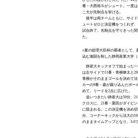
番・大西裕斗がシュート。一度は
こ大が先制点を挙げる。
後半は両チームともに、サイド
ュートゼロと決定機をつくれず、
試合終了。先制点を守りきった関
た。
○夏の総理大臣杯の覇者として、
込む激闘を制した静岡産業大学（
静産大キックオフで始まった一戦
は左サイドで11番・青柳燎太と2
青柳がそのままゴールを決めて法
カーの9番・森が蹴り込んだボー
めて、リードを2点に広げた。
追いつきたい静産大は59分、2
クロスに、21番・栗田がダイビ
に阻まれる。この決定機を決め切
分、コーナーキックから法大の1
のままタイムアップとなり、3-0