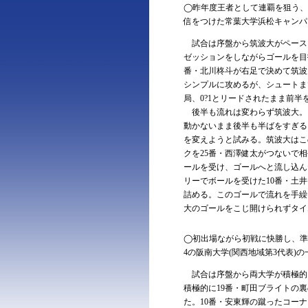
◯昨年度王者として連覇を狙う、
信をつけた常葉大学浜松キャンパス
試合は序盤から筑波大がペースを
ゼッションをしながらゴールを目
番・北川柊斗が右足で決めて筑波
シンプルに攻めるが、シュートま
局、0?1とリードされたまま前半
後半も流れは変わらず筑波大。
動かないまま後半も半ばをすぎる
を変えようと試みる。筑波大はこ
クを25番・西澤健太がつないで
ールを受け、ゴールへと流し込ん
リーでボールを受けた10番・土
詰める。このゴールで流れを手繰
大のゴールをこじ開けられずタイ
◯初出場ながら初戦に快勝し、準
4の阪南大学(関西地域第3代表)の
試合は序盤から両大学が積極的
積極的に19番・町田ブライトの
た。10番・安東輝の蹴ったコー