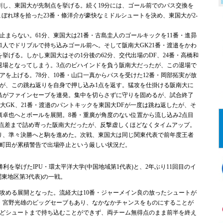
刺し、東国大が先制点を挙げる。続く19分には、ゴール前でのパス交換を
こぼれ球を拾った23番・條洋介が豪快なミドルシュートを決め、東国大が2-
まらない。61分、東国大は21番・古島圭人のゴールキックを11番・進昴
1人でドリブルで持ち込みゴール前へ。そして阪南大GK21番・渡邉をかわ
挙げる。しかし東国大はその1分後の62分、交代出場のDF、24番・高橋和
退場となってしまう。3点のビハインドを負う阪南大だったが、この退場で
を上げる。78分、10番・山口一真からパスを受けた12番・岡部拓実が放
が、この跳ね返りを自身で押し込み1点を返す。猛攻を仕掛ける阪南大に
古島がファインセーブを連発。集中を切らさずに守りを固めるが、試合終了
南大GK、21番・渡邉のパントキックを東国大DFが一度は跳ね返したが、そ
重廣卓也へとボールを展開。8番・重廣が角度のない位置から流し込み2点目
。1点差まで詰め寄った阪南大だったが、反撃虚しくほどなくタイムアップ。
り、準々決勝へと駒を進めた。次戦、東国大は同じ関東代表で前年度王者
・町田が累積警告で出場停止という厳しい状況だ。
利を挙げたIPU・環太平洋大学(中国地域第1代表)と、2年ぶり11回目のイ
東地区第3代表)の一戦。
める展開となった。流経大は10番・ジャーメイン良の放ったシュートが
番・宮野光雄のビッグセーブもあり、なかなかチャンスをものにすることが
どシュートまで持ち込むことができず、両チーム無得点のまま前半を終え