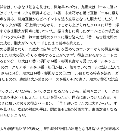
試合は、いきなり動きを見せた。開始早々の2分、九産大はゴールに近い
けてフリーキックを獲得すると、14番・末永巧が右足で直接ゴールに蹴り
点を得る。開始直後からビハインドを追う立場となった順大だったが、5
グキックが6番・石上輝につながり、そこから上げられたクロスに13番・浮
すぐさま順大が同点に追いついた。振り出しに戻ったゲームはその後完全
イドバックの24番・鈴木啓太郎のクロスに飛び込んだ、7番・名古新太郎の
に成功。順大が2-1でリードしたまま前半を終えた。
める展開となり、九産大は自陣に守りを固めてカウンターからの得点を狙
とした順大の堅い守りを攻略することができず、得点はおろかシュートに
と55分、順大は13番・浮田が14番・杉田真彦から受けたボールをシュー
ものの、クリアボールを14番・杉田が拾い、落ちついてゴールに流し込んで
。さらに61分、順大は14番・杉田がこの日2ゴール目となる得点を決め、ダ
れたものの、終始順大が試合のペースを握り4-1で終了。順大が盤石な試合
ックといいながら、5バックにもなるだろうから、前向きにアーリークロ
て裏を使おうと伝えた」と狙いを語ったが、同点に追いついた1点目、そ
まさに狙いどおりの得点パータン。「早く追いつけたのは大きかった。ず
を見せた。次戦の対戦相手は、関西第4代表の関西大学。東西対決となる
せたいところだ。
学(関西地区第4代表)と、9年連続17回目の出場となる明治大学(関東地区