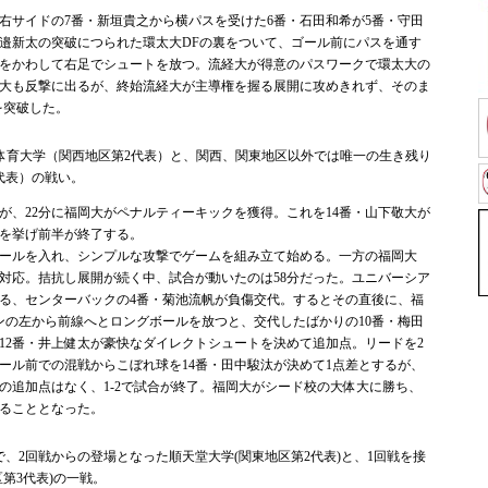
右サイドの7番・新垣貴之から横パスを受けた6番・石田和希が5番・守田
渡邉新太の突破につられた環太大DFの裏をついて、ゴール前にパスを通す
手をかわして右足でシュートを放つ。流経大が得意のパスワークで環太大の
大も反撃に出るが、終始流経大が主導権を握る展開に攻めきれず、そのま
を突破した。
体育大学（関西地区第2代表）と、関西、関東地区以外では唯一の生き残り
代表）の戦い。
、22分に福岡大がペナルティーキックを獲得。これを14番・山下敬大が
を挙げ前半が終了する。
ールを入れ、シンプルな攻撃でゲームを組み立て始める。一方の福岡大
対応。拮抗し展開が続く中、試合が動いたのは58分だった。ユニバーシア
る、センターバックの4番・菊池流帆が負傷交代。するとその直後に、福
ンの左から前線へとロングボールを放つと、交代したばかりの10番・梅田
12番・井上健太が豪快なダイレクトシュートを決めて追加点。リードを2
ゴール前での混戦からこぼれ球を14番・田中駿汰が決めて1点差とするが、
の追加点はなく、1-2で試合が終了。福岡大がシード校の大体大に勝ち、
ることとなった。
で、2回戦からの登場となった順天堂大学(関東地区第2代表)と、1回戦を接
第3代表)の一戦。