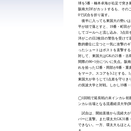
球を5番・楠本卓海が右足で突き
阪南大DFがカットするも、その
0で試合を折り返す。
後半に入っても東国大の勢いは止
平が頭で落とすと、19番・町田が
してゴールへと流し込み、3点目を
洋がこの日2枚目の警告を受けて
数的優位に立つと一気に攻撃のギア
ったシュートはポストを直撃する
対して、東国大はGKの21番・
間際の90+1分についに失点。阪
れを拾った12番・岡部が8番・
をマーク。スコアを3-2とする
東国大が辛うじて1点差を守りき
の筑波大学と対戦。しかし19番
◯1回戦で延長戦の末インカレ初勝
ンカレ出場となる流通経済大学(関
試合は、開始直後から流経大が攻
バーに直撃。また環太大GK31
できない。一方、環太大もほとん
る。