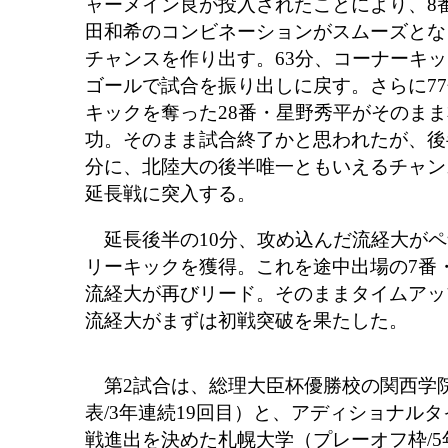
ャーメイン良が投入されたことにより、8番
田和希のコンビネーションがスムーズとな
チャンスを作り出す。63分、コーナーキッ
ゴールで試合を振り出しに戻す。さらに7
キックを奪った28番・星野秀平がそのま
功。そのまま試合終了かと思われたが、後
分に、北陸大の後半唯一ともいえるチャン
延長戦に突入する。
延長後半の10分、攻め込んだ流経大がペ
リーキックを獲得。これを途中出場の7番
流経大が再びリード。そのままタイムアッ
流経大がまずは初戦突破を果たした。
第2試合は、総理大臣杯優勝校の関西学院
表/3年連続19回目）と、アディショナル
戦進出を決めた札幌大学（プレーオフ枠/5