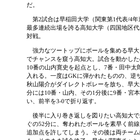
だ。
第2試合は早稲田大学（関東第1代表/4年
最多連続出場を誇る高知大学（四国地区代表/
対戦。
強力なツートップにボールを集める早大
でチャンスを窺う高知大。試合を動かした
10番の山内寛史を起点とし、7番・田中太
入れる。一度はGKに弾かれたものの、逆
秋山陽介がダイレクトボレーを放ち、早大
分には10番・山内、その1分後に9番・宮
い、前半を3-0で折り返す。
後半に入り巻き返しを図りたい高知大で
ぐの52分に、奪われたボールを素早く前線
追加点を許してしまう。その後は両チーム