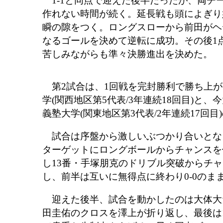
1-1と同点で迎えた後半だったが、両チ
作れない時間が続く。延長戦も頭によぎり
瞬の隙をつく。ロングスローから前田がヘ
なるゴールを決めて逆転に成功。その後1
苦しみながらも準々決勝進出を決めた。
第2試合は、1回戦を完封勝利で勝ち上が
学(関西地区第5代表/3年連続18回目)と
義塾大学(関東地区第3代表/2年連続17回目
試合は序盤から激しいぶつかり合いとなっ
ターゲットにロングボールからチャンスを
し13番・手塚朋克のドリブル突破からチ
し、前半は互いに無得点に終わり0-0のま
迎えた後半、試合を動かしたのは大体大だ
田圭佑のクロスを澤上が折り返し、最後は