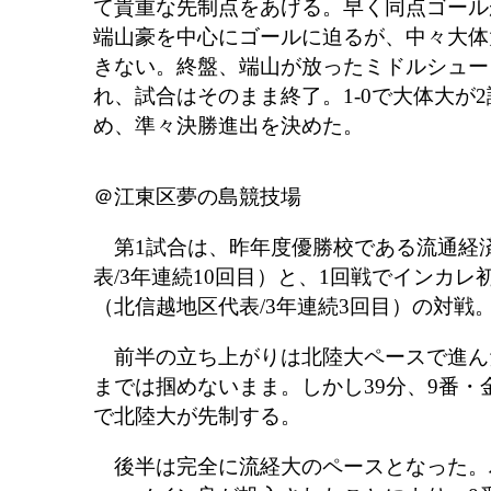
て貴重な先制点をあげる。早く同点ゴール
端山豪を中心にゴールに迫るが、中々大体
きない。終盤、端山が放ったミドルシュー
れ、試合はそのまま終了。1-0で大体大が
め、準々決勝進出を決めた。
＠江東区夢の島競技場
第1試合は、昨年度優勝校である流通経済
表/3年連続10回目）と、1回戦でインカ
（北信越地区代表/3年連続3回目）の対戦
前半の立ち上がりは北陸大ペースで進ん
までは掴めないまま。しかし39分、9番・
で北陸大が先制する。
後半は完全に流経大のペースとなった。ハ