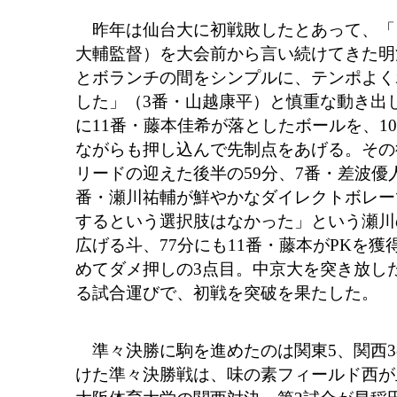
昨年は仙台大に初戦敗したとあって、「
大輔監督）を大会前から言い続けてきた明
とボランチの間をシンプルに、テンポよく
した」（3番・山越康平）と慎重な動き出し
に11番・藤本佳希が落としたボールを、1
ながらも押し込んで先制点をあげる。その後
リードの迎えた後半の59分、7番・差波優
番・瀬川祐輔が鮮やかなダイレクトボレー
するという選択肢はなかった」という瀬川の
広げる斗、77分にも11番・藤本がPKを獲
めてダメ押しの3点目。中京大を突き放し
る試合運びで、初戦を突破を果たした。
準々決勝に駒を進めたのは関東5、関西3
けた準々決勝戦は、味の素フィールド西が