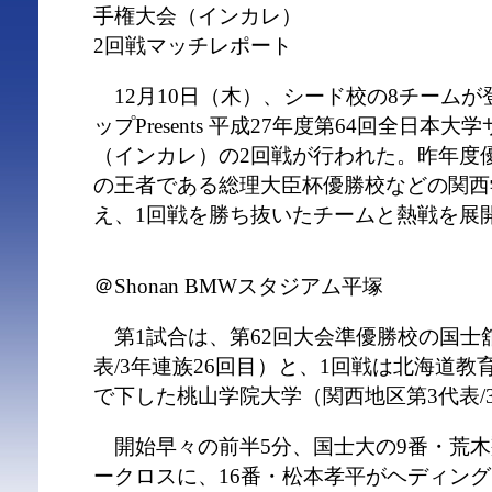
手権大会（インカレ）
2回戦マッチレポート
12月10日（木）、シード校の8チーム
ップPresents 平成27年度第64回全日本
（インカレ）の2回戦が行われた。昨年度
の王者である総理大臣杯優勝校などの関西
え、1回戦を勝ち抜いたチームと熱戦を展
＠Shonan BMWスタジアム平塚
第1試合は、第62回大会準優勝校の国士
表/3年連族26回目）と、1回戦は北海道教
で下した桃山学院大学（関西地区第3代表/
開始早々の前半5分、国士大の9番・荒木
ークロスに、16番・松本孝平がヘディン