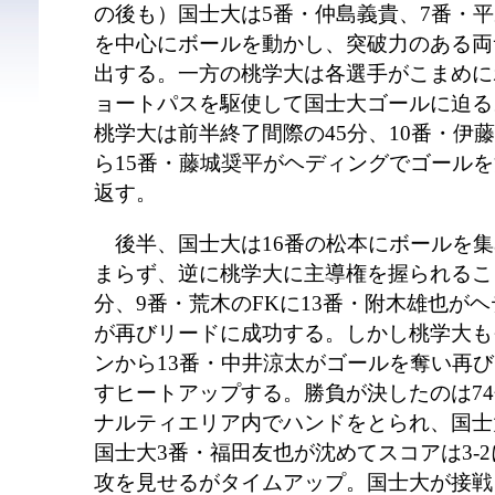
の後も）国士大は5番・仲島義貴、7番・
を中心にボールを動かし、突破力のある両
出する。一方の桃学大は各選手がこまめに
ョートパスを駆使して国士大ゴールに迫る
桃学大は前半終了間際の45分、10番・伊
ら15番・藤城奨平がヘディングでゴール
返す。
後半、国士大は16番の松本にボールを集
まらず、逆に桃学大に主導権を握られるこ
分、9番・荒木のFKに13番・附木雄也が
が再びリードに成功する。しかし桃学大も
ンから13番・中井涼太がゴールを奪い再
すヒートアップする。勝負が決したのは74
ナルティエリア内でハンドをとられ、国士
国士大3番・福田友也が沈めてスコアは3-
攻を見せるがタイムアップ。国士大が接戦