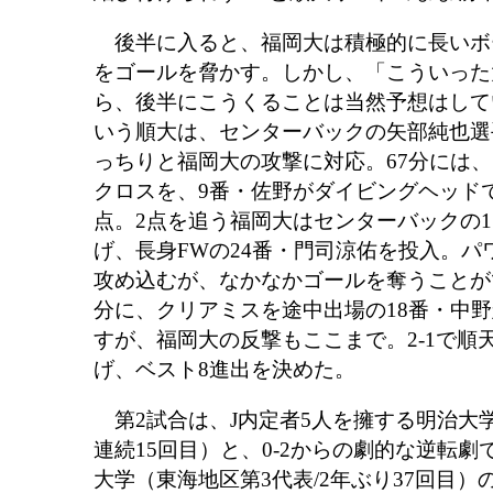
後半に入ると、福岡大は積極的に長いボ
をゴールを脅かす。しかし、「こういった
ら、後半にこうくることは当然予想はして
いう順大は、センターバックの矢部純也選
っちりと福岡大の攻撃に対応。67分には、
クロスを、9番・佐野がダイビングヘッド
点。2点を追う福岡大はセンターバックの1
げ、長身FWの24番・門司涼佑を投入。パ
攻め込むが、なかなかゴールを奪うことが
分に、クリアミスを途中出場の18番・中野
すが、福岡大の反撃もここまで。2-1で順
げ、ベスト8進出を決めた。
第2試合は、J内定者5人を擁する明治大学
連続15回目）と、0-2からの劇的な逆転劇
大学（東海地区第3代表/2年ぶり37回目）