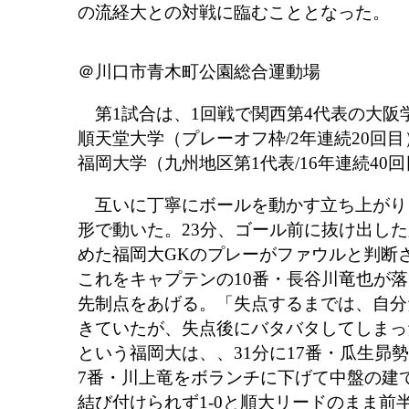
の流経大との対戦に臨むこととなった。
＠川口市青木町公園総合運動場
第1試合は、1回戦で関西第4代表の大阪
順天堂大学（プレーオフ枠/2年連続20回
福岡大学（九州地区第1代表/16年連続40
互いに丁寧にボールを動かす立ち上がり
形で動いた。23分、ゴール前に抜け出した
めた福岡大GKのプレーがファウルと判断
これをキャプテンの10番・長谷川竜也が
先制点をあげる。「失点するまでは、自分
きていたが、失点後にバタバタしてしまっ
という福岡大は、、31分に17番・瓜生昴
7番・川上竜をボランチに下げて中盤の建
結び付けられず1-0と順大リードのまま前