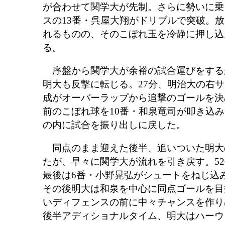
が合わせて関学大が先制。さらに勢いに乗
スの13番・呉屋大翔がドリブルで突破。放
れるものの、そのこぼれ玉を冷静に押し込ん
る。
序盤から関学大が余裕の試合運びをする
明大も反撃に転じる。27分、明治大の右サ
成がオーバーラップから追撃のゴールを決
前のこぼれ球を10番・和泉竜司が叩き込み
の内に試合を振り出しに戻した。
同点のまま迎えた後半、追いついた明大
たが、早々に関学大が流れを引き戻す。5
最後は6番・小野晃弘がシュートをねじ込
その後明大は和泉を中心に同点ゴールを目
いディフェンスの前に中々チャンスを作り
後半アディショナルタイム、明大はハーウ