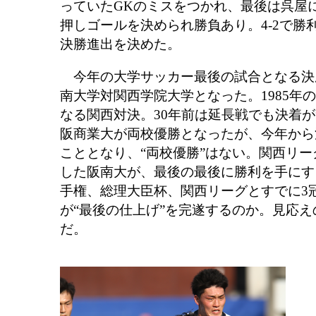
っていたGKのミスをつかれ、最後は呉屋
押しゴールを決められ勝負あり。4-2で勝
決勝進出を決めた。
今年の大学サッカー最後の試合となる決
南大学対関西学院大学となった。1985年の
なる関西対決。30年前は延長戦でも決着
阪商業大が両校優勝となったが、今年から
こととなり、“両校優勝”はない。関西リ
した阪南大が、最後の最後に勝利を手にす
手権、総理大臣杯、関西リーグとすでに3
が“最後の仕上げ”を完遂するのか。見応
だ。