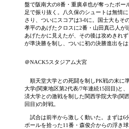
盤で阪南大の8番・重廣卓也が奪ったボー
足で振り抜く。八久保のシュートは無情に
さり、ついにスコアは3-0に。国士大もその
孝平のあげたクロスに2番・山田真己人が
あげたかに見えたが、その後は攻めきれず
が準決勝を制し、ついに初の決勝進出をは
＠NACK5スタジアム大宮
順天堂大学との死闘を制しPK戦の末に
大学(関東地区第2代表/7年連続15回目)
済大学との激戦を制した関西学院大学(関西地
回目)の対戦。
試合は前半から激しく動いた。まずは6分
ボールを拾った11番・森俊介からの浮き球