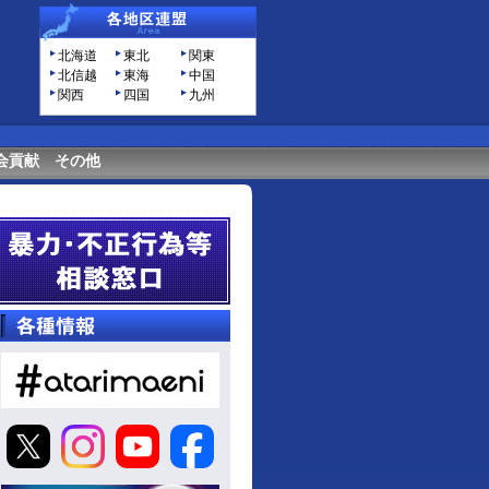
北海道
東北
関東
北信越
東海
中国
関西
四国
九州
会貢献
その他