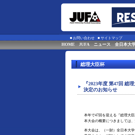
■
お問い合わせ
■
サイトマップ
HOME
JUFA
ニュース
全日本大
総理大臣杯
『2023年度 第47回
決定のお知らせ
本年で47回を迎える『総理大臣
本大会の概要につきましては、
本大会は、（一財）全日本大学