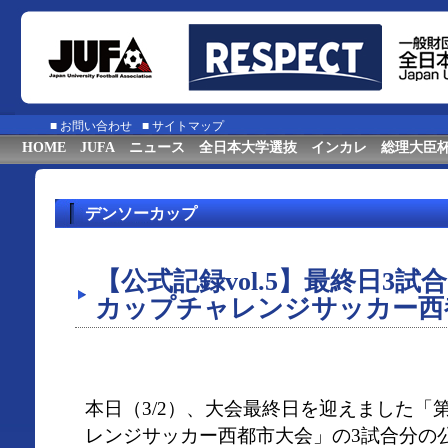
■
お問い合わせ
■
サイトマップ
HOME
JUFA
ニュース
全日本大学選抜
インカレ
総理大臣
デンソーカップ
【公式記録vol.5】最終日3試
カップチャレンジサッカー西
本日（3/2）、大会最終日を迎えました「
レンジサッカー西都市大会」の3試合分の