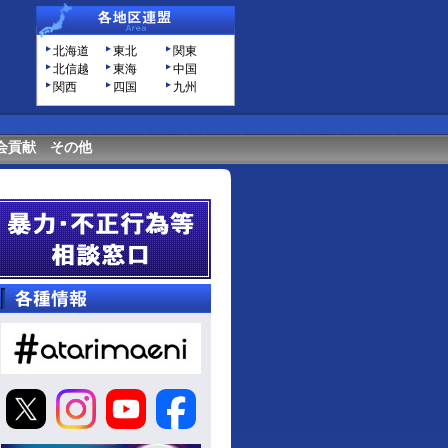
北海道
東北
関東
北信越
東海
中国
関西
四国
九州
会貢献
その他