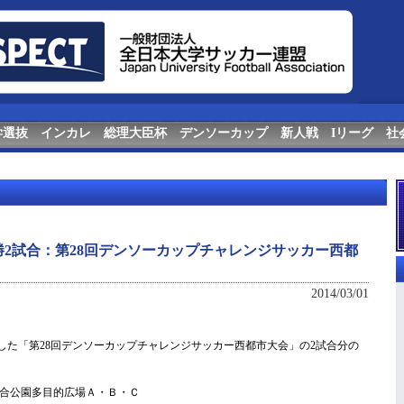
学選抜
インカレ
総理大臣杯
デンソーカップ
新人戦
Iリーグ
社
決勝2試合：第28回デンソーカップチャレンジサッカー西都
2014/03/01
ました「第28回デンソーカップチャレンジサッカー西都市大会」の2試合分の
合公園多目的広場Ａ・Ｂ・Ｃ