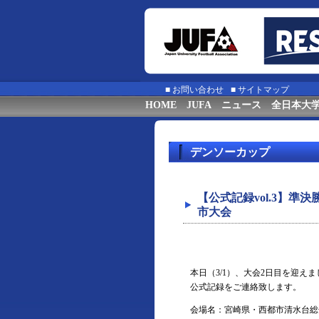
■
お問い合わせ
■
サイトマップ
HOME
JUFA
ニュース
全日本大
デンソーカップ
【公式記録vol.3】準
市大会
本日（3/1）、大会2日目を迎え
公式記録をご連絡致します。
会場名：宮崎県・西都市清水台総