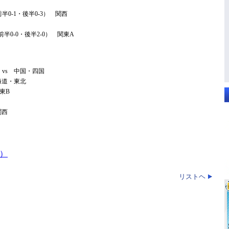
（前半0-1・後半0-3） 関西
（前半0-0・後半2-0） 関東A
越 vs 中国・四国
北海道・東北
関東B
関西
A）
リストヘ