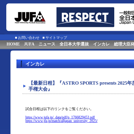
■
お問い合わせ
■
サイトマップ
HOME
JUFA
ニュース
全日本大学選抜
インカレ
総理大臣
インカレ
【最新日程】『ASTRO SPORTS presents 20
手権大会』
試合日程は以下のリンクをご覧ください。
https://www.jufa.jp/_data/pdf/p_1766829453.pdf
https://www.jfa.jp/match/alljapan_university_2025/