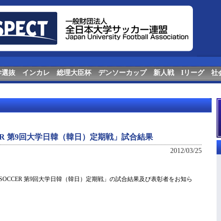
学選抜
インカレ
総理大臣杯
デンソーカップ
新人戦
Iリーグ
社
CCER 第9回大学日韓（韓日）定期戦」試合結果
2012/03/25
P SOCCER 第9回大学日韓（韓日）定期戦」の試合結果及び表彰者をお知ら