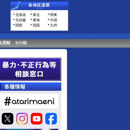
北海道
東北
関東
北信越
東海
中国
関西
四国
九州
会貢献
その他