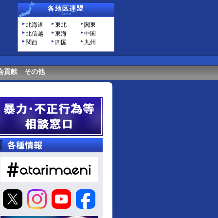
北海道
東北
関東
北信越
東海
中国
関西
四国
九州
会貢献
その他