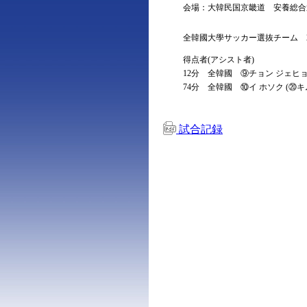
会場：大韓民国京畿道 安養総合
全韓國大學サッカー選抜チーム 2 (
得点者(アシスト者)
12分 全韓國 ⑨チョン ジェヒ
74分 全韓國 ⑩イ ホソク (⑳キ
試合記録