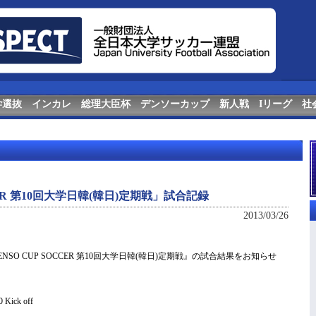
学選抜
インカレ
総理大臣杯
デンソーカップ
新人戦
Iリーグ
社
CCER 第10回大学日韓(韓日)定期戦」試合記録
2013/03/26
O CUP SOCCER 第10回大学日韓(韓日)定期戦』の試合結果をお知らせ
ick off