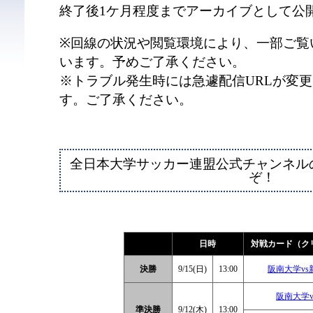
終了後1ケ月程度までアーカイブとして公
※回線の状況や閲覧環境により、一部ご覧
います。予めご了承ください。
※トラブル発生時には急遽配信URLが変
す。ご了承ください。
全日本大学サッカー連盟公式チャンネル
ぞ！
日時
対戦カード（ク
決勝
9/15(日)
13:00
阪南大学v
阪南大学
準決勝
9/12(木)
13:00