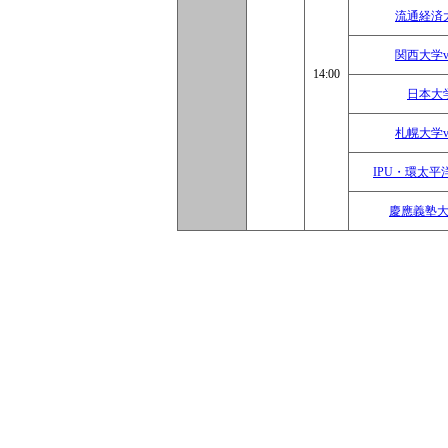
流通経済
関西大学
14:00
日本大
札幌大学
IPU・環太平
慶應義塾大