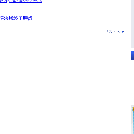
ter_cup_2024/schedule_result/
準決勝終了時点
リストヘ