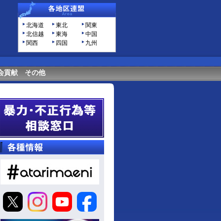
北海道
東北
関東
北信越
東海
中国
関西
四国
九州
会貢献
その他