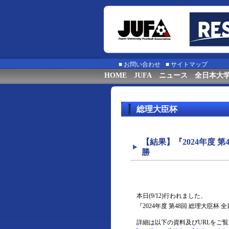
■
お問い合わせ
■
サイトマップ
HOME
JUFA
ニュース
全日本大
総理大臣杯
【結果】『2024年度 
勝
本日(9/12)行われました、
『2024年度 第48回 総理大
詳細は以下の資料及びURLをご