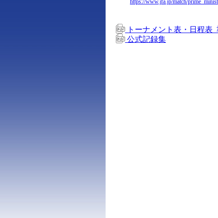
https://www.jfa.jp/match/prime_minis
トーナメント表・日程表_
公式記録集