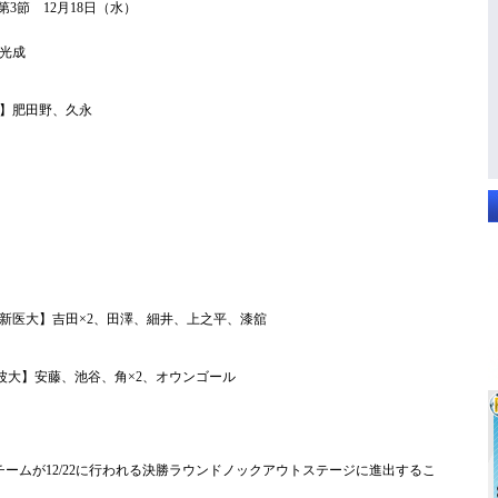
3節 12月18日（水）
光成
】肥田野、久永
新医大】吉田×2、田澤、細井、上之平、漆舘
波大】安藤、池谷、角×2、オウンゴール
ームが12/22に行われる決勝ラウンドノックアウトステージに進出するこ