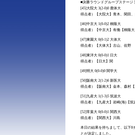
■決勝ラウンドグループステージ 第
[45]大院大 3(2-0)0 鹿体大
得点者）【大院大】青木、閑田、
[46]中京大 1(0-0)2 桐蔭大
得点者）【中京大】有働【桐蔭大
[47]東園大 0(0-1)2 大体大
得点者）【大体大】古山、佐野
[48]東洋大 0(0-0)1 日大
得点者）【日大】関
[49]明大 0(0-0)0 関学大
[50]阪南大 2(1-2)6 新医大
得点者）【阪南大】金本、森村【
[51]九産大 1(1-3)5 筑波大
得点者）【九産大】岩崎(海)【筑
[52]常葉大 0(0-0)1 関西大
得点者）【関西大】川島
本日の結果を持ちまして、以下8チ
とが決定しました。