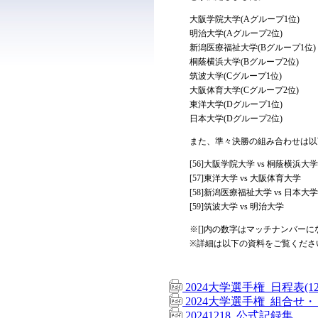
大阪学院大学(Aグループ1位)
明治大学(Aグループ2位)
新潟医療福祉大学(Bグループ1位)
桐蔭横浜大学(Bグループ2位)
筑波大学(Cグループ1位)
大阪体育大学(Cグループ2位)
東洋大学(Dグループ1位)
日本大学(Dグループ2位)
また、準々決勝の組み合わせは以
[56]大阪学院大学 vs 桐蔭横浜大学
[57]東洋大学 vs 大阪体育大学
[58]新潟医療福祉大学 vs 日本大学
[59]筑波大学 vs 明治大学
※[]内の数字はマッチナンバーに
※詳細は以下の資料をご覧くださ
2024大学選手権_日程表(12
2024大学選手権_組合せ・
20241218_公式記録集