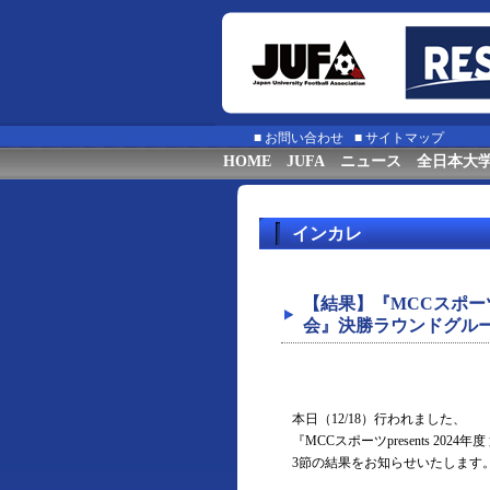
■
お問い合わせ
■
サイトマップ
HOME
JUFA
ニュース
全日本大
インカレ
【結果】『MCCスポーツp
会』決勝ラウンドグルー
本日（12/18）行われました、
『MCCスポーツpresents 2
3節の結果をお知らせいたします