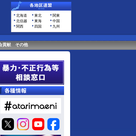
北海道
東北
関東
北信越
東海
中国
関西
四国
九州
会貢献
その他