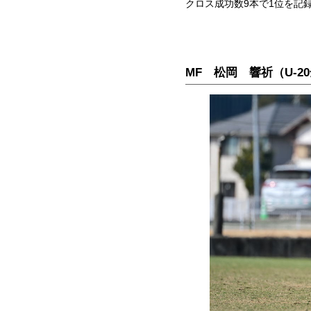
クロス成功数9本で1位を記
MF 松岡 響祈（U-2