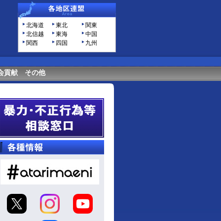
北海道
東北
関東
北信越
東海
中国
関西
四国
九州
会貢献
その他