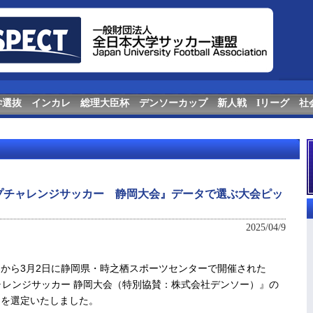
学選抜
インカレ
総理大臣杯
デンソーカップ
新人戦
Iリーグ
社
ップチャレンジサッカー 静岡大会』データで選ぶ大会ピッ
2025/04/9
6日から3月2日に静岡県・時之栖スポーツセンターで開催された
ャレンジサッカー 静岡大会（特別協賛：株式会社デンソー）』の
ーを選定いたしました。