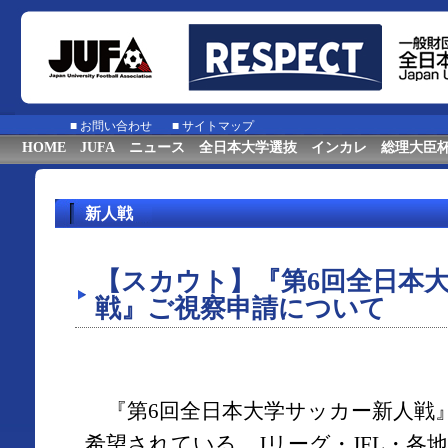
■
お問い合わせ
■
サイトマップ
HOME
JUFA
ニュース
全日本大学選抜
インカレ
総理大臣
新人戦
【スカウト】『第6回全⽇本
戦』ご視察申請について
『第6回全⽇本⼤学サッカー新⼈戦
希望されている、Jリーグ・JFL・各