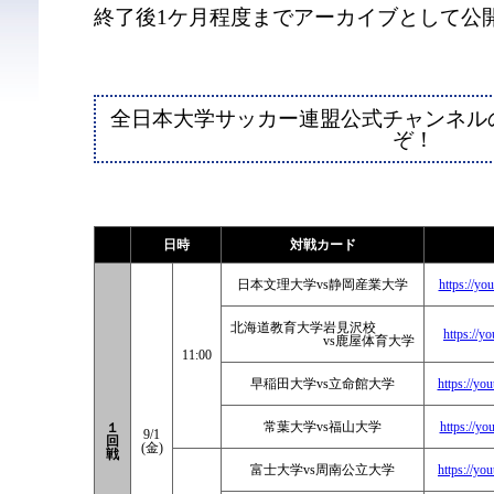
終了後1ケ月程度までアーカイブとして公
全日本大学サッカー連盟公式チャンネル
ぞ！
日時
対戦カード
日本文理大学vs静岡産業大学
https://y
北海道教育大学岩見沢校
https://y
vs鹿屋体育大学
11:00
早稲田大学vs立命館大学
https://y
常葉大学vs福山大学
https://y
１
9/1
回
(金)
戦
富士大学vs周南公立大学
https://y