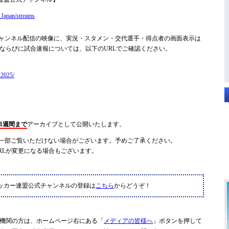
Japan/streams
ャンネル配信の映像に、実況・スタメン・交代選手・得点者の画面表示は
ならびに試合速報については、以下のURLでご確認ください。
_2025/
1週間まで
アーカイブとして公開いたします。
一部ご覧いただけない場合がございます。予めご了承ください。
RLが変更になる場合もございます。
ッカー連盟公式チャンネルの登録は
こちら
からどうぞ！
機関の方は、ホームページ右にある「
メディアの皆様へ
」ボタンを押して