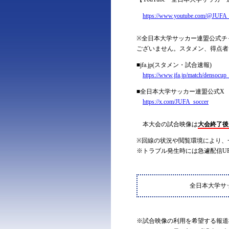
https://www.youtube.com/@JUFA_
※全日本大学サッカー連盟公式チ
ございません。スタメン、得点者
■jfa.jp(スタメン・試合速報)
https://www.jfa.jp/match/densocup
■全日本大学サッカー連盟公式X
https://x.com/JUFA_soccer
本大会の試合映像は
大会終了後
※回線の状況や閲覧環境により、
※トラブル発生時には急遽配信U
全日本大学サ
※試合映像の利用を希望する報道