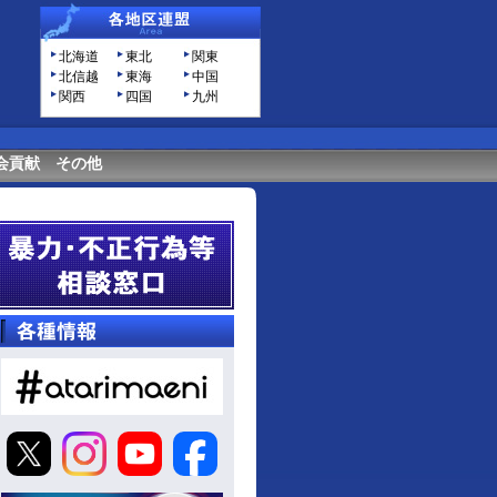
北海道
東北
関東
北信越
東海
中国
関西
四国
九州
会貢献
その他