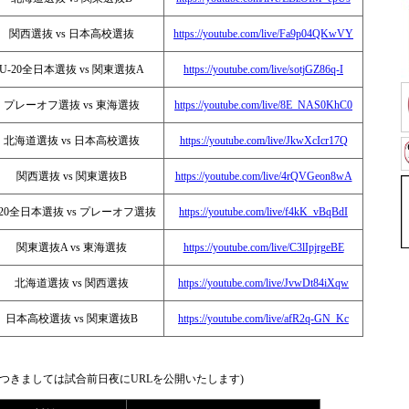
関西選抜 vs 日本高校選抜
https://youtube.com/live/Fa9p04QKwVY
U-20全日本選抜 vs 関東選抜A
https://youtube.com/live/sotjGZ86q-I
プレーオフ選抜 vs 東海選抜
https://youtube.com/live/8E_NAS0KhC0
北海道選抜 vs 日本高校選抜
https://youtube.com/live/JkwXcIcr17Q
関西選抜 vs 関東選抜B
https://youtube.com/live/4rQVGeon8wA
-20全日本選抜 vs プレーオフ選抜
https://youtube.com/live/f4kK_vBqBdI
関東選抜A vs 東海選抜
https://youtube.com/live/C3lIpjrgeBE
北海道選抜 vs 関西選抜
https://youtube.com/live/JvwDt84iXqw
日本高校選抜 vs 関東選抜B
https://youtube.com/live/afR2q-GN_Kc
つきましては試合前日夜にURLを公開いたします)