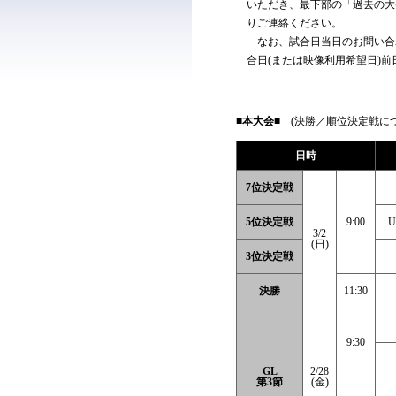
いただき、最下部の「過去の大
りご連絡ください。
なお、試合日当日のお問い合
合日(または映像利用希望日)
■本大会■
(決勝／順位決定戦につ
日時
7位決定戦
5位決定戦
9:00
3/2
(日)
3位決定戦
決勝
11:30
9:30
GL
2/28
第3節
(金)