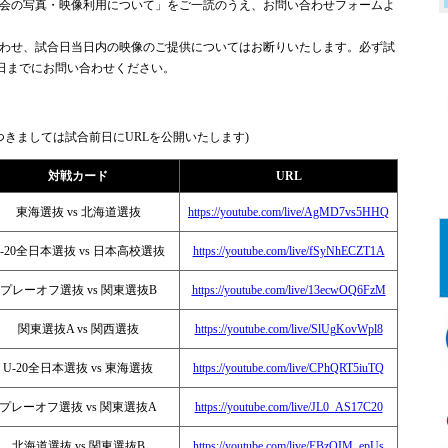
会の写真・映像利用について」をご一読のうえ、お問い合わせフォームよ
わせ、試合日当日内の映像のご提供についてはお断りいたします。必ず試
前日までにお問い合わせください。
きましては試合前日にURLを公開いたします)
対戦カード
URL
東海選抜 vs 北海道選抜
https://youtube.com/live/AgMD7vs5HHQ
U-20全日本選抜 vs 日本高校選抜
https://youtube.com/live/fSyNhECZT1A
プレーオフ選抜 vs 関東選抜B
https://youtube.com/live/13ecwOQ6FzM
関東選抜A vs 関西選抜
https://youtube.com/live/SlUgKovWpl8
U-20全日本選抜 vs 東海選抜
https://youtube.com/live/CPhQRT5iuTQ
プレーオフ選抜 vs 関東選抜A
https://youtube.com/live/JL0_AS17C20
北海道選抜 vs 関東選抜B
https://youtube.com/live/EBzOIM_epUs