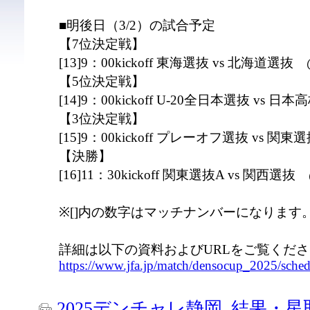
■明後日（3/2）の試合予定
【7位決定戦】
[13]9：00kickoff 東海選抜 vs 北海道選抜
【5位決定戦】
[14]9：00kickoff U-20全日本選抜 vs
【3位決定戦】
[15]9：00kickoff プレーオフ選抜 vs 関
【決勝】
[16]11：30kickoff 関東選抜A vs 関西選
※[]内の数字はマッチナンバーになります
詳細は以下の資料およびURLをご覧くだ
https://www.jfa.jp/match/densocup_2025/schedu
2025デンチャレ静岡_結果・星取