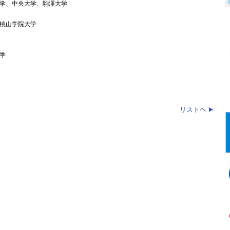
学、中央大学、駒澤大学
桃山学院大学
学
リストヘ