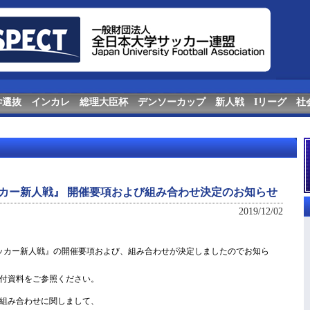
学選抜
インカレ
総理大臣杯
デンソーカップ
新人戦
Iリーグ
社
カー新人戦』 開催要項および組み合わせ決定のお知らせ
2019/12/02
ッカー新人戦』の開催要項および、組み合わせが決定しましたのでお知ら
付資料をご参照ください。
組み合わせに関しまして、