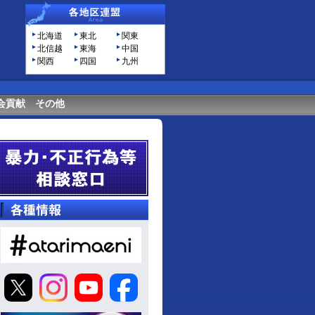
北海道
東北
関東
北信越
東海
中国
関西
四国
九州
会貢献
その他