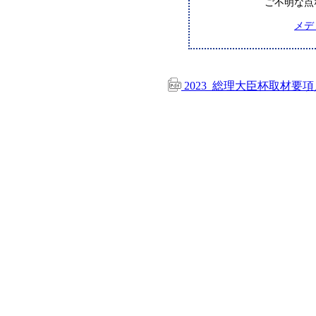
ご不明な点
メデ
2023_総理大臣杯取材要