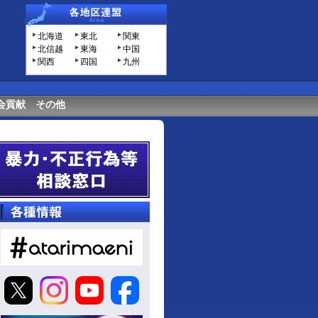
北海道
東北
関東
北信越
東海
中国
関西
四国
九州
会貢献
その他