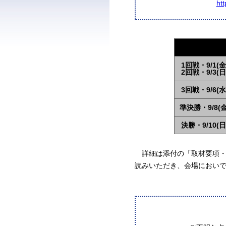
ht
1回戦・9/1(金
2回戦・9/3(日
3回戦・9/6(水
準決勝・9/8(金
決勝・9/10(日
詳細は添付の「取材要項・
読みいただき、会場におい