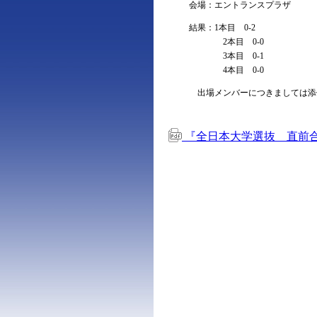
会場：エントランスプラザ
結果：1本目 0-2
2本目 0-0
3本目 0-1
4本目 0-0
出場メンバーにつきましては添
『全日本大学選抜 直前合宿』