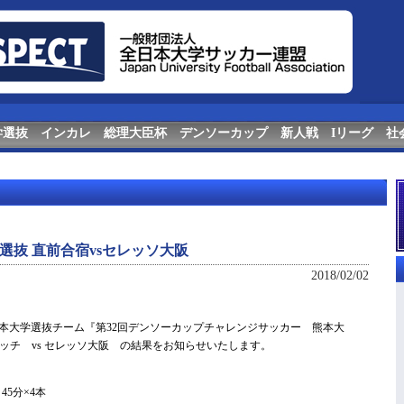
学選抜
インカレ
総理大臣杯
デンソーカップ
新人戦
Iリーグ
社
選抜 直前合宿vsセレッソ大阪
2018/02/02
全日本大学選抜チーム『第32回デンソーカップチャレンジサッカー 熊本大
ッチ vs セレッソ大阪 の結果をお知らせいたします。
45分×4本