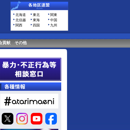
北海道
東北
関東
北信越
東海
中国
関西
四国
九州
会貢献
その他