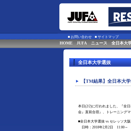
■
お問い合わせ
■
サイトマップ
HOME
JUFA
ニュース
全日本大
全日本大学選抜
【TM結果】全日本大学
本日(2/2)に行われました、『
会』直前合宿』、トレーニングマ
■全日本大学選抜 vs セレッソ大阪
日時：2018年2月2日 11:00～ 