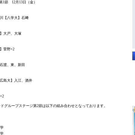
1節 12月13日（金）
川【八学大】石﨑
】大戸、大塚
】菅野×2
石渡、東、新田
広島大】入江、酒井
×2
ウンドグループステージ第2節は以下の組み合わせとなっております。
大学
大学