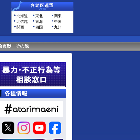
北海道
東北
関東
北信越
東海
中国
関西
四国
九州
会貢献
その他