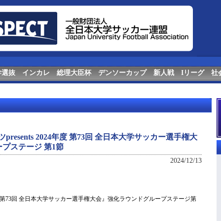
学選抜
インカレ
総理大臣杯
デンソーカップ
新人戦
Iリーグ
社
resents 2024年度 第73回 全日本大学サッカー選手権大
プステージ 第1節
2024/12/13
024年度 第73回 全日本大学サッカー選手権大会』強化ラウンドグループステージ第
。