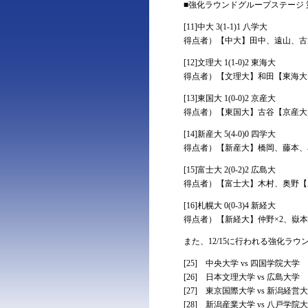
■強化ラウンドグループステージ 第
[11]中大 3(1-1)1 八学大
得点者）【中大】田中、遠山、古
[12]文理大 1(1-0)2 東海大
得点者）【文理大】和田【東海大
[13]東国大 1(0-0)2 京産大
得点者）【東国大】古谷【京産大
[14]新産大 5(4-0)0 四学大
得点者）【新産大】橋岡、藤本、
[15]富士大 2(0-2)2 広島大
得点者）【富士大】木村、奥野【
[16]札幌大 0(0-3)4 新経大
得点者）【新経大】仲野×2、嶽本
また、12/15に行われる強化ラ
[25] 中央大学 vs 四国学院大学
[26] 日本文理大学 vs 広島大学
[27] 東京国際大学 vs 新潟経営
[28] 新潟産業大学 vs 八戸学院