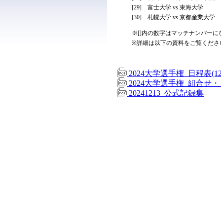
[29] 富士大学 vs 東海大学
[30] 札幌大学 vs 京都産業大学
※[]内の数字はマッチナンバーに
※詳細は以下の資料をご覧くださ
2024大学選手権_日程表(12
2024大学選手権_組合せ・
20241213_公式記録集