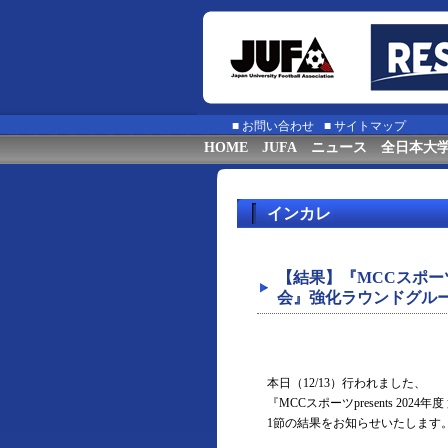
■
お問い合わせ
■
サイトマップ
HOME
JUFA
ニュース
全日本大
インカレ
【結果】『MCCスポーツp
会』強化ラウンドグルー
本日（12/13）行われました、
『MCCスポーツpresents 2
1節の結果をお知らせいたします