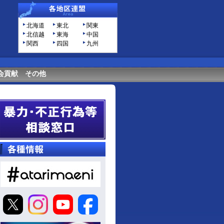
北海道
東北
関東
北信越
東海
中国
関西
四国
九州
会貢献
その他