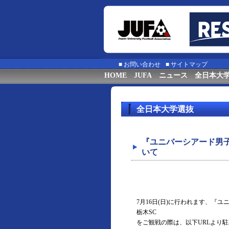
■
お問い合わせ
■
サイトマップ
HOME
JUFA
ニュース
全日本大
全日本大学選抜
『ユニバーシアード男子サ
いて
7月16日(日)に行われます、『
栃木SC
をご観戦の際は、以下URLより