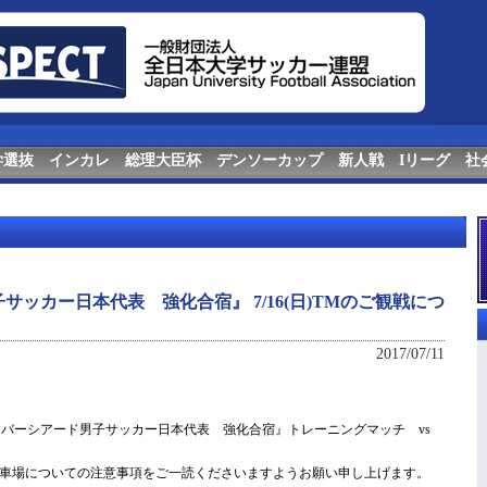
学選抜
インカレ
総理大臣杯
デンソーカップ
新人戦
Iリーグ
社
ッカー日本代表 強化合宿』 7/16(日)TMのご観戦につ
2017/07/11
ユニバーシアード男子サッカー日本代表 強化合宿』トレーニングマッチ vs
駐車場についての注意事項をご一読くださいますようお願い申し上げます。