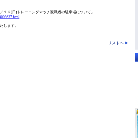
／１６(日)トレーニングマッチ観戦者の駐車場について』
00008637.html
たします。
リストヘ