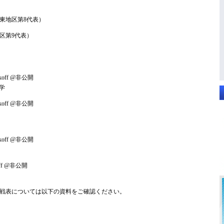
東地区第8代表）
区第9代表）
koff @非公開
学
koff @非公開
koff @非公開
ff @非公開
戦表については以下の資料をご確認ください。