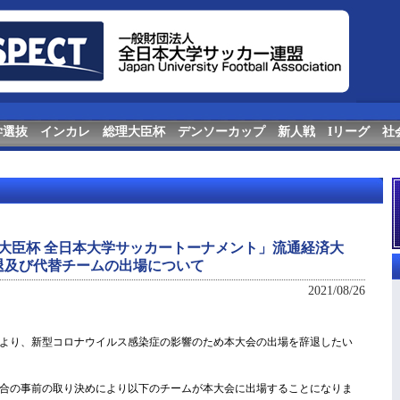
学選抜
インカレ
総理大臣杯
デンソーカップ
新人戦
Iリーグ
社
 総理大臣杯 全日本大学サッカートーナメント」流通経済大
退及び代替チームの出場について
2021/08/26
より、新型コロナウイルス感染症の影響のため本大会の出場を辞退したい
合の事前の取り決めにより以下のチームが本大会に出場することになりま