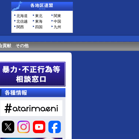
北海道
東北
関東
北信越
東海
中国
関西
四国
九州
会貢献
その他