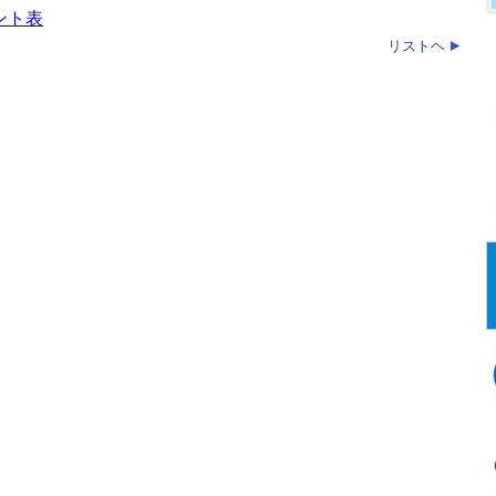
ント表
リストヘ