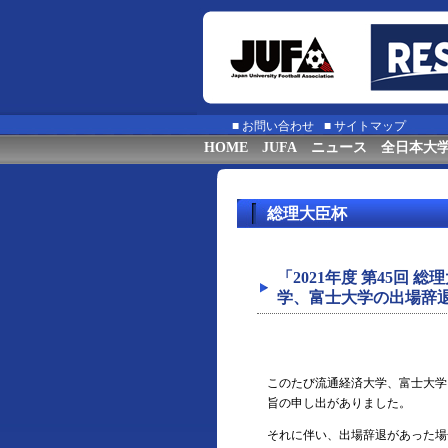
■
お問い合わせ
■
サイトマップ
HOME
JUFA
ニュース
全日本大
総理大臣杯
「2021年度 第45回
学、富士大学の出場辞
このたび流通経済大学、富士大学
旨の申し出がありました。
それに伴い、出場辞退があった場