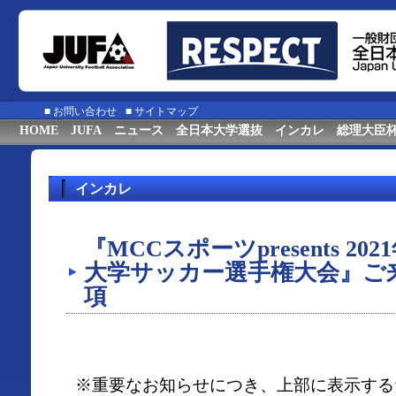
■
お問い合わせ
■
サイトマップ
HOME
JUFA
ニュース
全日本大学選抜
インカレ
総理大臣
インカレ
『MCCスポーツpresents 20
大学サッカー選手権大会』ご
項
※重要なお知らせにつき、上部に表示する