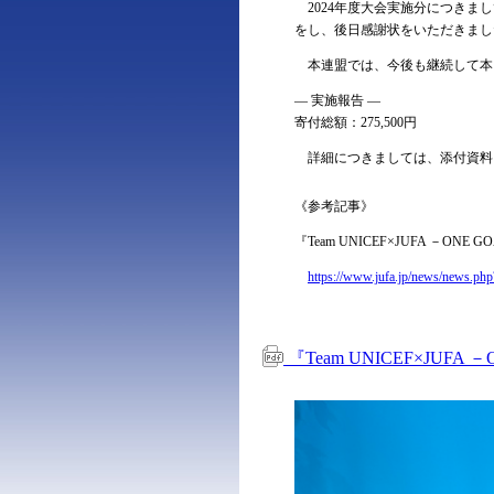
2024年度大会実施分につきまし
をし、後日感謝状をいただきまし
本連盟では、今後も継続して本
― 実施報告 ―
寄付総額：275,500円
詳細につきましては、添付資料
《参考記事》
『Team UNICEF×JUFA －ONE 
https://www.jufa.jp/news/news.ph
『Team UNICEF×JUFA 