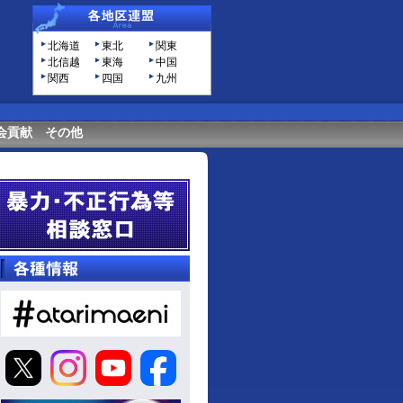
北海道
東北
関東
北信越
東海
中国
関西
四国
九州
会貢献
その他