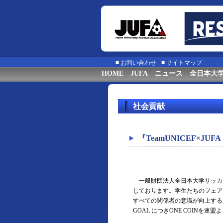
■
お問い合わせ
■
サイトマップ
HOME
JUFA
ニュース
全日本大
社会貢献
『TeamUNICEF×JU
一般財団法人全日本大学サッカ
しております。学生たちのフェア
すべての関係者の意識が向上するこ
GOAL につきONE COINを連盟