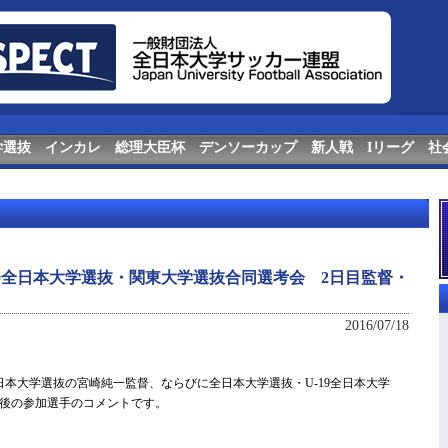
学選抜
インカレ
総理大臣杯
デンソーカップ
新人戦
Iリーグ
社
9全日本大学選抜・関東大学選抜合同選考会 2日目監督・
2016/07/18
日本大学選抜の宮崎純一監督、ならびに全日本大学選抜・U-19全日本大学
後の参加選手のコメントです。