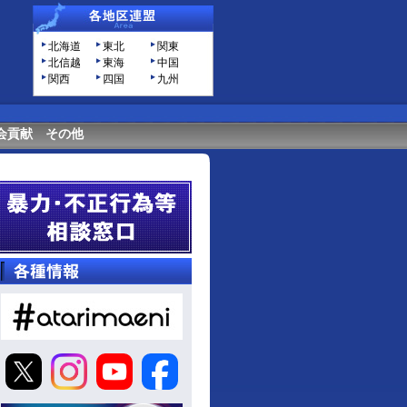
北海道
東北
関東
北信越
東海
中国
関西
四国
九州
会貢献
その他