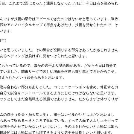
回目。これまで2回はまったく通用しなかったけれど、今日は点を決められ
んですが技術の部分はアピールできたのではないかと思っています。選抜
戦やアミノバイタルカップで得点をあげたり、技術を見せられたので、そ
います。
1年）
いと思っていました。その気合が空回りする部分はあったかもしれません
あるヘディングは負けずに見せつけられたと思います。
てもらっているので、ほかの選手より試合勘がある。だから今日は自分で
ていました。関東リーグで苦しい場面を何度も乗り越えてきたからこそ、
抑えられたという部分もあると思います。
咬み合わない部分もありました。コミュニケーションも含め、修正する力
自分で試合をコントロールできるようにしなければならないと思います。
ックとしてまだ全然戦える状態ではありません。だからまずは体づくりが
ムの旗手（怜央・順天堂大学）。旗手はレベルがひとつ上だと思いまし
もあって収めるべきところで収めている。すべての面で人より上を行って
基準を合わせていかないといけないし、その上を行かないと五輪には出ら
最終的には五輪に出て活躍できるような選手を目指したいと思います。