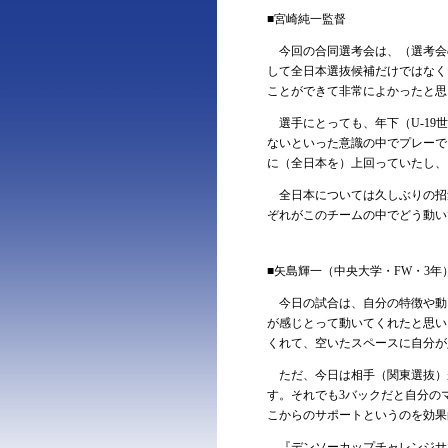
■宮崎純一監督
今回の合同選考会は、（選考会
して全日本選抜候補だけではなく
ことができて非常によかったと思
選手にとっても、年下（U-19
ないといった意識の中でプレーで
に（全日本を）上回っていたし、
全日本については久しぶりの招
ぞれがこのチームの中でどう動い
■矢島輝一（中央大学・FW・3年
今日の試合は、自分の特徴や動
が感じとって動いてくれたと思い
くれて、空いたスペースに自分が
ただ、今日は相手（関東選抜）
す。それでも3バックだと自分の
こからのサポートというのを効果
『デンソーカップチャレンジサ