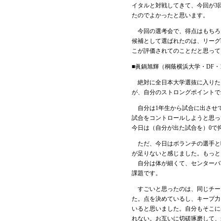
イタルと対戦してきて、今回が3
たのでよかったと思います。
今回の選考会で、得点はもちろ
候補として選ばれたのは、リーグ
こが評価されてのことだと思って
■眞鍋旭輝（桐蔭横浜大学・DF・
絶対に全日本大学選抜に入りた
が、自分のストロングポイントで
自分は1年生から試合に出させ
試合をコントロールしようと思っ
今日は（自分が出た試合を）0で
ただ、今日はボランチの選手と
が足りないと感じました。もっと
自分は体が細くて、センターバ
課題です。
すごいと思ったのは、同じチー
た。点を決めているし、キープ力
いると思いました。自分もそこに
れない。お互いに切磋琢磨して、