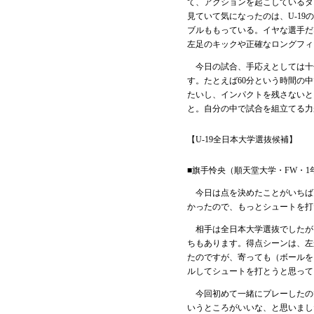
て、アクションを起こしているタ
見ていて気になったのは、U-1
ブルももっている。イヤな選手だ
左足のキックや正確なロングフィ
今日の試合、手応えとしては十
す。たとえば60分という時間の
たいし、インパクトを残さないと
と。自分の中で試合を組立てる力
【U-19全日本大学選抜候補】
■旗手怜央（順天堂大学・FW・1
今日は点を決めたことがいちば
かったので、もっとシュートを打
相手は全日本大学選抜でしたが
ちもあります。得点シーンは、左
たのですが、寄っても（ボールを
ルしてシュートを打とうと思って
今回初めて一緒にプレーしたの
いうところがいいな、と思いまし