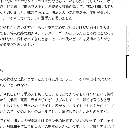
イプなのでイヤなタイプの選手だなと思っていました。そしてベンチから
9の旗手怜央選手（順天堂大学）。基礎的な技術が高くて、前に仕掛けるドリ
なと思いました。味方であれば、明治大の小野雅史選手。技術が高いし、
ールドをもっていて、いい選手だと思いました。
分やれたと思いますが、もっと突き詰めなければいけない部分もありま
中でも、得点に絡む動きや、アシスト、ゴールといったところにはこだわり
いけない。疲れが出てきたときこそ、力の使いどころを見極める力がない
が必要だと思いました。
年）
んの収穫だと思います。ただそれ以外は、シュートを1本しか打てていな
たないといけない。
、やれるという手応えもあったし、もっとできたかもしれないという気持
から（氣田）亮真（専修大学）がドリブルしていて。最初は寄ろうと思っ
）もらえないと思ったのでサイドに広がって。サイドでもらえたらドリブ
いたので、そのとおりのゴールでした。練習していたとおりの形です。
ですが、明治大の安部柊斗はボランチの位置でガツガツやっていて、そう
た。対戦相手では早稲田大学の熊本雄太さん。今年、リーグ戦とアミノバ