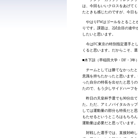
は、今回もいいクロスをあげてく
たときも感じたのですが、今日も
やはりFWはゴールをとること
りです。課題は、2試合目の途中
したいと思います。
今はFC東京の特別指定選手とし
くると思います。だからこそ、選
■木下諒（早稲田大学・DF・3年
チームとしては勝てなかったと
意識を持ちたかったと思います。
った自分の特長を出せたと思うの
たので、もう少しサイドハーフを
昨日の天皇杯予選でも90分出て
た。ただ、アミノバイタルカップの
しては運動量の部分も特長だと思
もたせるというところはもちろん
運動量は必要だと思っています。
対戦した選手では、直接対峙し