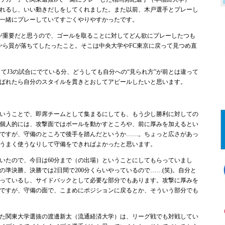
れるし、いい動きだしをしてくれました。また以前、木戸選手とプレーし
一緒にプレーしていてすごくやりやすかったです。
が重要だと思うので、ゴールを取ることに対してどん欲にプレーしたつも
から質が落ちてしたったこと。そこは中央大学やFC東京に戻って見つめ直
てJ3の試合にでている分、どうしても自分への“見られ方”が前とは違って
ばれたら自分のスタイルを貫きとおしてアピールしたいと思います。
）
いうことで、即席チームとして集まるにしても、もう少し勝利に対しての
個人的には、攻撃面ではボールを動かすところや、前に厚みを加えるとい
ですが、守備のところで後手を踏んだというか……。ちょっと広さがあっ
うまく使うなりして守備をできればよかったと思います。
いたので、今日は60分まで（の出場）ということにしてもらっていまし
準決勝、決勝では2日間で200分くらいやっているので……(笑)。自分と
っているし、サイドバックとして必要な部分でもあります。攻撃に厚みを
ですが、守備の面で、こまめにポジションに戻るとか、そういう部分でも
た関東大学選抜の渡邊新太（流通経済大学）は、リーグ戦でも対戦してい