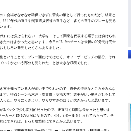
の）会場がなかなか確保できずに苦肉の策として行ったものだが、結果と
、U-19年代の選手や関東選抜候補の選手など、多くの選手のプレーを見る
います。
世代）には負けられない、大学を、そして関東を代表する選手には負けられ
きたのはよかったと思います。今日のU-19のチームは最後の20分間は完全
おもしろい発見もたくさんありました。
集ということで、プレー面だけではなく、オフ・ザ・ピッチの部分、それ
ていくかという部分も見られたことは大きな収穫でした。
）
き方を知っている人が多い中でやれたので、自分の得意なところをみんな
ます。得点シーンも木戸（皓貴貴・明治大学）選手がいい動きだしをして
入った。やりにくさより、やりやすさのほうが大きかったと思います。
が3バックで少し変則的だったので、正直引く時間は長かったと思いま
マーカーと1対1の状況になるので、少し（ボールを）入れてもらって、そ
的にできれば、もっと攻撃的にできたかと思います。
ッカー』で関東選抜Bで一緒にプレーした相馬勇紀選手（早稲田大学）