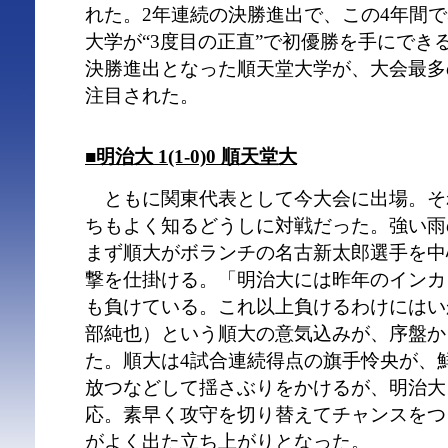
れた。2年連続の決勝進出で、この4年間で
大学が“3度目の正直”で初優勝を手にでき
決勝進出となった順天堂大学が、大会最多
注目された。
■明治大 1(1-0)0 順天堂大
ともに関東代表として今大会に出場。そ
ちもよく知るどうしに対戦だった。強い雨
まず順大がボランチの名古新太郎選手を中
撃を仕掛ける。「明治大には昨年のインカ
も負けている。これ以上負けるわけにはい
部純也）という順大の意気込みが、序盤か
た。順大は4試合連続得点の旗手怜央が、
放つなどして揺さぶりをかけるが、明治大
応。素早く攻守を切り替えてチャンスをつ
がよく出た立ち上がりとなった。