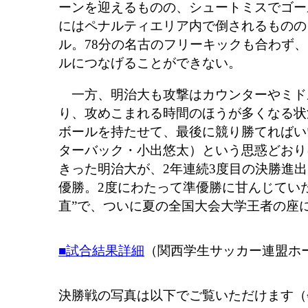
ーンを迎えるものの、シュートミスでゴー
にはペナルティエリア内で倒されるものの
ル。78分の名古のフリーキックも合わず
ルにつなげることができない。
一方、明治大も攻撃はカウンターやミド
り、攻めこまれる時間のほうが多くなる状
ボールを持たせて、最後に競り勝てればい
ターバック・小出悠太）という思惑どおり
きった明治大が、2年連続3度目の決勝進
優勝。2度にわたって準優勝に甘んじていた
直”で、ついに夏の全国大会大学王者の座
■試合結果詳細
（関西学生サッカー連盟ホ
決勝戦の写真は以下でご覧いただけます（