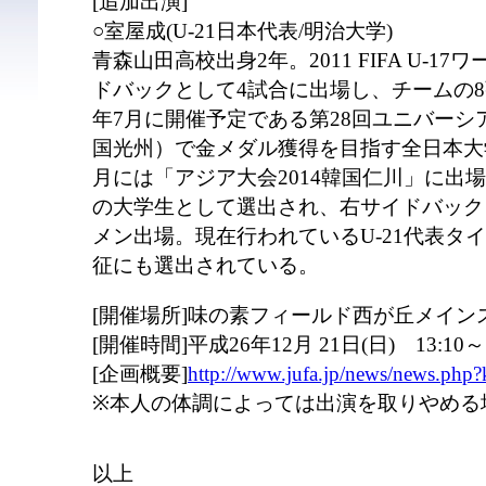
[追加出演]
○室屋成(U-21日本代表/明治大学)
青森山田高校出身2年。2011 FIFA U-
ドバックとして4試合に出場し、チームの8
年7月に開催予定である第28回ユニバーシア
国光州）で金メダル獲得を目指す全日本大
月には「アジア大会2014韓国仁川」に出場
の大学生として選出され、右サイドバック
メン出場。現在行われているU-21代表タ
征にも選出されている。
[開催場所]味の素フィールド西が丘メイン
[開催時間]平成26年12月 21日(日) 13:10～1
[企画概要]
http://www.jufa.jp/news/news.php
※本人の体調によっては出演を取りやめる
以上