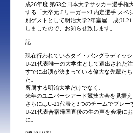
成26年度 第63全日本大学サッカー選手
する「大卒元 J リーガー×J 内定選手 ス
別ゲストとして明治大学2年室屋 成(U-2
しましたので、お知らせ致します。
記
現在行われているタイ・バングラディッシ
U-21代表唯一の大学生として選出された
すでに出演が決まっている偉大な先輩たち
た。
所属する明治大学だけでなく、
来年のユニバーシアード競技大会を見据え
さらにはU-21代表と3つのチームでプレー
U-21代表合宿帰国直後の生の声を会場に
に。