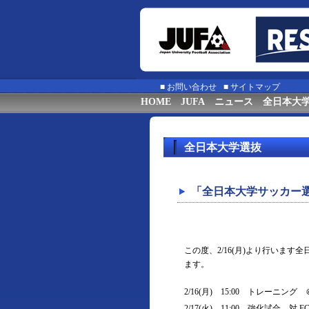
■
お問い合わせ
■
サイトマップ
HOME
JUFA
ニュース
全日本大
全日本大学選抜
「全日本大学サッカー
この度、2/16(月)より行いま
ます。
2/16(月) 15:00 トレーニ
2/17(火) 11:00 強化試合 対