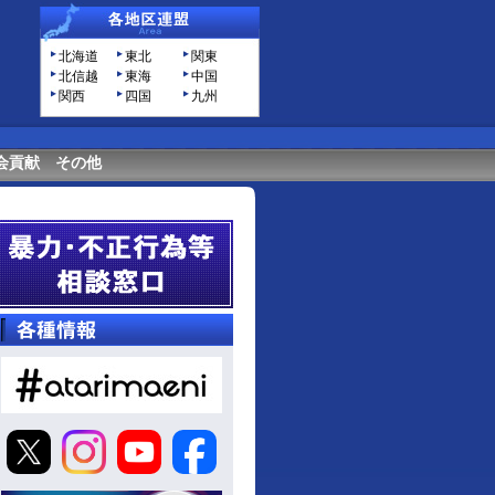
北海道
東北
関東
北信越
東海
中国
関西
四国
九州
会貢献
その他