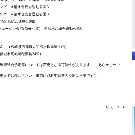
 トレーニング ＠清水台総合運動公園A
トレーニング ＠清水台総合運動公園B
グ ＠清水台総合運動公園B
ーゲン金沢(45分×2本) ＠清水台総合運動公園C
園 （宮崎県西都市大字清水松元迫土内）
城市高城町穂満坊2492）
練習試合予定等については変更となる可能性があります。 あらかじめご
場までお越し下さい（事前に取材申請書の提出は不要です）。
リストヘ