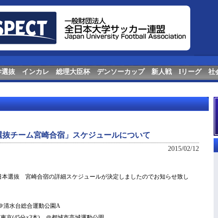
学選抜
インカレ
総理大臣杯
デンソーカップ
新人戦
Iリーグ
社
選抜チーム宮崎合宿」スケジュールについて
2015/02/12
す全日本選抜 宮崎合宿の詳細スケジュールが決定しましたのでお知らせ致し
ング ＠清水台総合運動公園A
 FC東京(45分×3本) ＠都城市高城運動公園