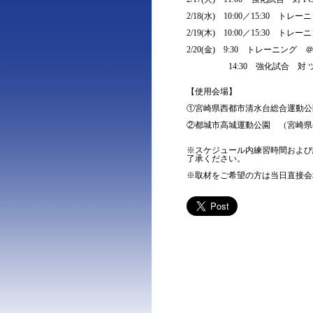
2/18(水) 10:00／15:30
2/19(木) 10:00／15:30 
2/20(金) 9:30 トレーニン
14:30 強化試合 対 ツエ
【使用会場】
①宮崎県西都市清水台総合運動公
②都城市高城運動公園 （宮崎県都
※スケジュール内練習時間および
了承ください。
※取材をご希望の方は当日直接会