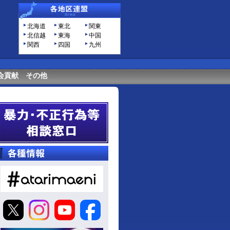
北海道
東北
関東
北信越
東海
中国
関西
四国
九州
会貢献
その他