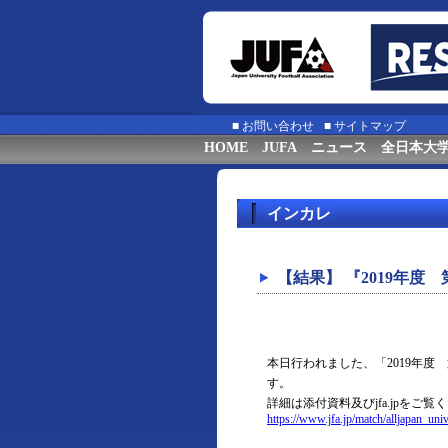
■
お問い合わせ
■
サイトマップ
HOME
JUFA
ニュース
全日本大
インカレ
【結果】 『2019年度
本日行われました、「2019年度
す。
詳細は添付資料及びjfa.jpをご覧
https://www.jfa.jp/match/alljapan_uni