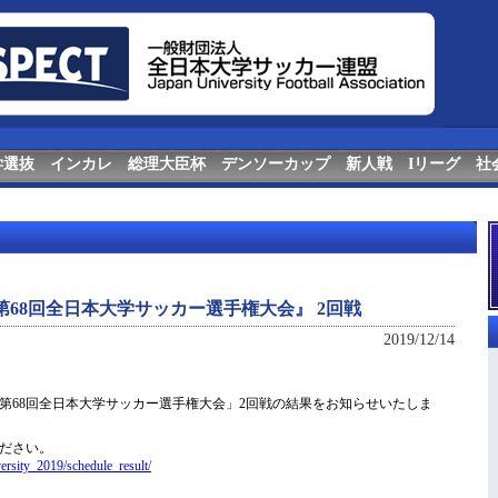
学選抜
インカレ
総理大臣杯
デンソーカップ
新人戦
Iリーグ
社
 第68回全日本大学サッカー選手権大会』 2回戦
2019/12/14
 第68回全日本大学サッカー選手権大会」2回戦の結果をお知らせいたしま
ください。
versity_2019/schedule_result/