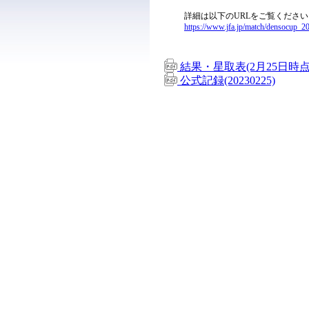
詳細は以下のURLをご覧ください
https://www.jfa.jp/match/densocup_20
結果・星取表(2月25日時点
公式記録(20230225)