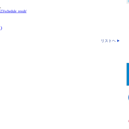
。
23/schedule_result/
)
リストヘ