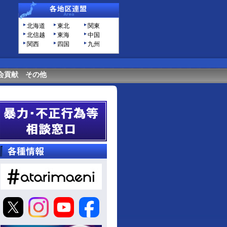
北海道
東北
関東
北信越
東海
中国
関西
四国
九州
会貢献
その他