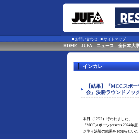
■
お問い合わせ
■
サイトマップ
HOME
JUFA
ニュース
全日本大
インカレ
【結果】『MCCスポーツp
会』決勝ラウンドノック
本日（12/22）行われました、
『MCCスポーツpresents 2
ジ準々決勝の結果をお知らせいた