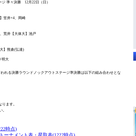
ジ 準々決勝 12月22日（日）
】笠井×4、岡崎
、荒井【大体大】池戸
】熊倉(弘達)
)0 明大
5に行われる決勝ラウンドノックアウトステージ準決勝は以下の組み合わせとな
なります。
い。
22時点)
トーナメント表・星取表(1222時点)