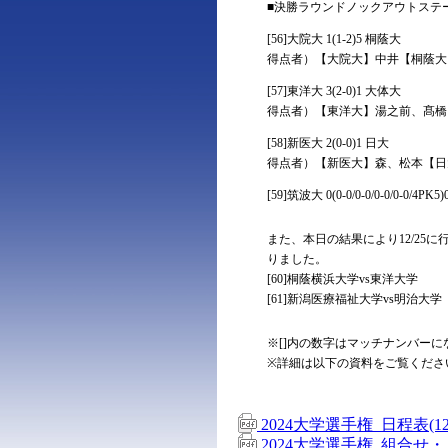
■決勝ラウンドノックアウトステー
[56]大院大 1(1-2)5 桐蔭大
得点者）【大院大】中井【桐蔭大
[57]東洋大 3(2-0)1 大体大
得点者）【東洋大】湯之前、髙橋
[58]新医大 2(0-0)1 日大
得点者）【新医大】森、松本【日大
[59]筑波大 0(0-0/0-0/0-0/0-0/4PK5
また、本日の結果により12/2
りました。
[60]桐蔭横浜大学vs東洋大学
[61]新潟医療福祉大学vs明治大学
※[]内の数字はマッチナンバーに
※詳細は以下の資料をご覧くださ
2024大学選手権_日程表(12
2024大学選手権_組合せ・