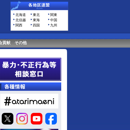
北海道
東北
関東
北信越
東海
中国
関西
四国
九州
会貢献
その他