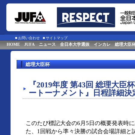
■
お問い合わせ
■
サイトマップ
HOME
JUFA
ニュース
全日本大学選抜
インカレ
総理大臣
総理大臣杯
『2019年度 第43回 総理大
ートーナメント』日程詳細決
このたび標記大会の6月5日の概要発表時
た、1回戦から準々決勝の試合会場詳細と