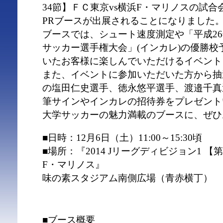
34節】ＦＣ東京vs横浜F・マリノスの試
PRブースが出展されることになりました
ブースでは、シュート速度測定や「平成26
サッカー選手権大会」(インカレ)の優勝
いたお客様に楽しんでいただけるイベント
また、イベントに参加いただいた方から抽
の塩田仁史選手、徳永悠平選手、渡邉千真
筆サインやインカレの招待券をプレゼント
大学サッカーの魅力満載のブースに、ぜひ
■日時：12月6日（土）11:00～15:30頃
■場所：『2014 Jリーグディビジョン1 【第
F・マリノス』
味の素スタジアム南側広場（青赤横丁）
■ブース概要